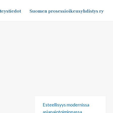
teystiedot
Suomen prosessioikeusyhdistys ry
Page
Page
Page
Esteellisyys modernissa
asianajotoiminnassa