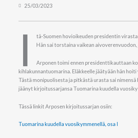
25/03/2023
I
tä-Suomen hovioikeuden presidentin virasta 
Hän sai torstaina vaikean aivoverenvuodon, j
Arponen toimi ennen presidenttikauttaan k
kihlakunnantuomarina. Eläkkeelle jäätyään hän hoiti 
Tästä monipuolisesta ja pitkästä urasta sai nimensä
jäänyt kirjoitussarjansa Tuomarina kuudella vuosik
Tässä linkit Arposen kirjoitussarjan osiin:
Tuomarina kuudella vuosikymmenellä, osa I