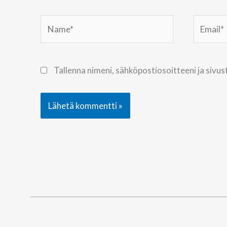
Name*
Email*
Tallenna nimeni, sähköpostiosoitteeni ja siv