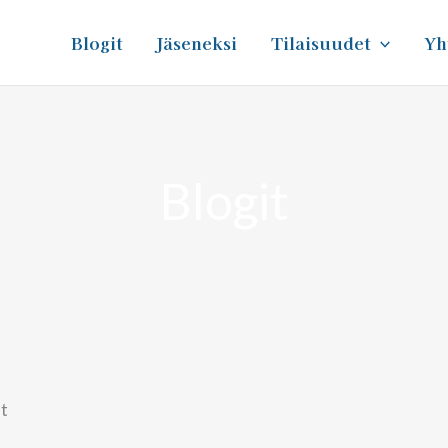
Blogit
Jäseneksi
Tilaisuudet
Yh
Blogit
ut