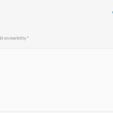
tät on merkitty
*