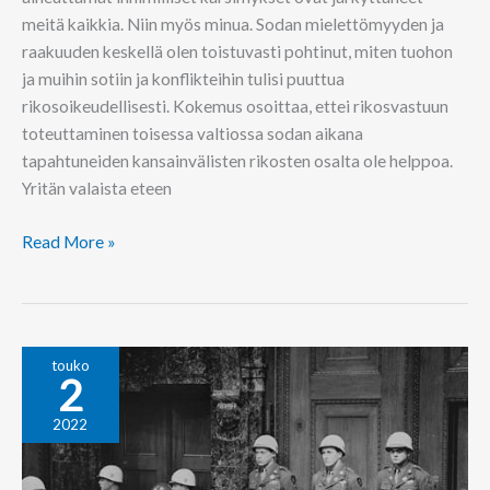
meitä kaikkia. Niin myös minua. Sodan mielettömyyden ja
raakuuden keskellä olen toistuvasti pohtinut, miten tuohon
ja muihin sotiin ja konflikteihin tulisi puuttua
rikosoikeudellisesti. Kokemus osoittaa, ettei rikosvastuun
toteuttaminen toisessa valtiossa sodan aikana
tapahtuneiden kansainvälisten rikosten osalta ole helppoa.
Yritän valaista eteen
Read More »
Ukrainan
touko
2
sodan
rikokset
2022
–
vastuuseen