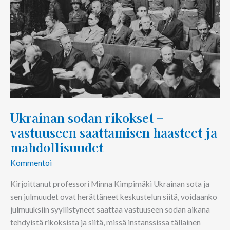
saattamisen
haasteet
ja
mahdollisuudet
Ukrainan sodan rikokset –
vastuuseen saattamisen haasteet ja
mahdollisuudet
Kommentoi
Kirjoittanut professori Minna Kimpimäki Ukrainan sota ja
sen julmuudet ovat herättäneet keskustelun siitä, voidaanko
julmuuksiin syyllistyneet saattaa vastuuseen sodan aikana
tehdyistä rikoksista ja siitä, missä instanssissa tällainen