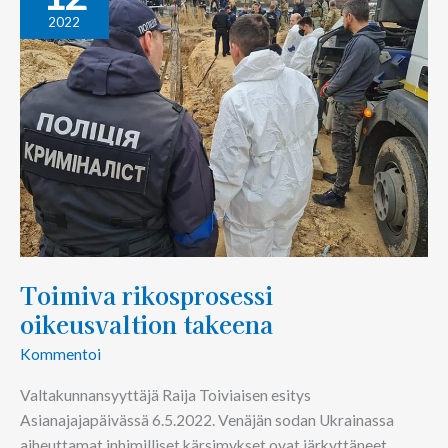
oikeusvaltion
2022
takeena
Toimiva rikosprosessi
oikeusvaltion takeena
Kommentoi
Valtakunnansyyttäjä Raija Toiviaisen esitys
Asianajajapäivässä 6.5.2022. Venäjän sodan Ukrainassa
aiheuttamat inhimilliset kärsimykset ovat järkyttäneet