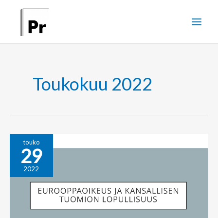
Siirry
sisältöön
Toukokuu 2022
Eurooppaoikeus
touko
29
ja
kansallisen
2022
tuomion
lopullisuus