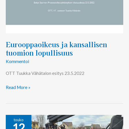
Eurooppaoikeus ja kansallisen
tuomion lopullisuus
Kommentoi
OTT Tuukka Vähätalon esitys 23.5.2022
Read More »
Toimiva
touko
12
rikosprosessi