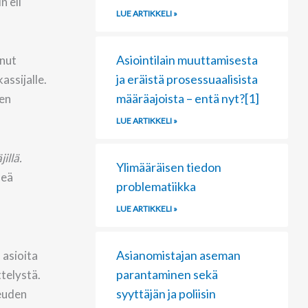
n eli
LUE ARTIKKELI »
Asiointilain muuttamisesta
nut
ja eräistä prosessuaalisista
ssijalle.
määräajoista – entä nyt?[1]
sen
LUE ARTIKKELI »
illä.
Ylimääräisen tiedon
meä
problematiikka
LUE ARTIKKELI »
Asianomistajan aseman
 asioita
parantaminen sekä
ttelystä.
syyttäjän ja poliisin
keuden