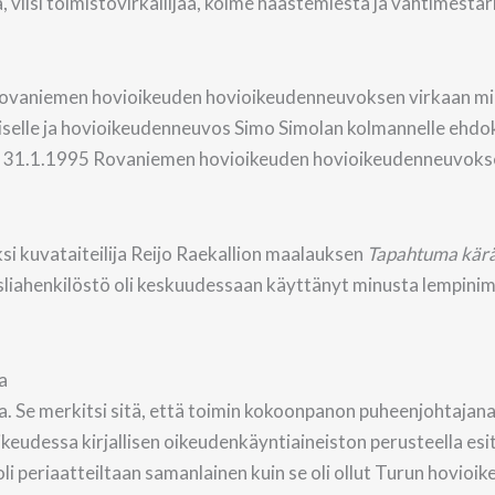
 viisi toimistovirkailijaa, kolme haastemiestä ja vahtimestari
Rovaniemen hovioikeuden hovioikeudenneuvoksen virkaan mi
elle ja hovioikeudenneuvos Simo Simolan kolmannelle ehdoka
inut 31.1.1995 Rovaniemen hovioikeuden hovioikeudenneuvok
si kuvataiteilija Reijo Raekallion maalauksen
Tapahtuma käräj
sliahenkilöstö oli keskuudessaan käyttänyt minusta lempini
a
 Se merkitsi sitä, että toimin kokoonpanon puheenjohtajana
ikeudessa kirjallisen oikeudenkäyntiaineiston perusteella esi
 periaatteiltaan samanlainen kuin se oli ollut Turun hovioi