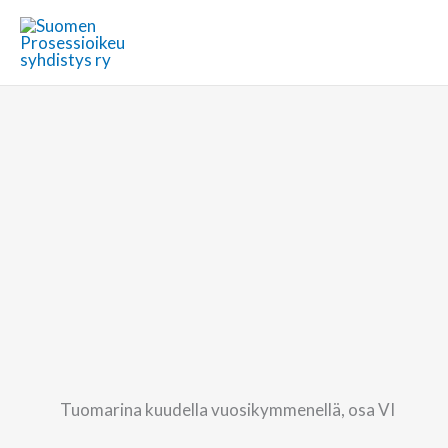
Siirry
sisältöön
Tuomarina kuudella vuosikymmenellä, osa VI