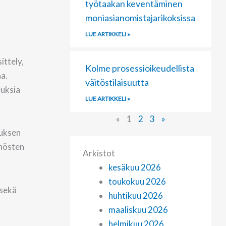
työtaakan keventäminen
moniasianomistajarikoksissa
LUE ARTIKKELI »
ittely,
Kolme prosessioikeudellista
aa.
väitöstilaisuutta
euksia
LUE ARTIKKELI »
«
1
2
3
»
tuksen
nnösten
Arkistot
kesäkuu 2026
toukokuu 2026
 sekä
huhtikuu 2026
maaliskuu 2026
helmikuu 2026