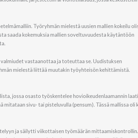
telmämalliin. Työryhmän mielestä uusien mallien kokeilu oli
lista saada kokemuksia mallien soveltuvuudesta käytäntöön
ta.
a valmiudet vastaanottaa ja toteuttaa se. Uudistuksen
yhmän mielestä liittää muutakin työyhteisön kehittämistä.
llista, jossa osasto työskentelee hovioikeudenlaamannin laa
 mitataan sivu- tai pisteluvulla (pensum). Tässä mallissa oli 
elyyn ja säilytti viikottaisen työmäärän mittaamiskontrollin.