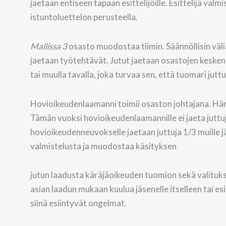
jaetaan entiseen tapaan esittelijöille. Esittelijä va
istuntoluettelon perusteella.
Mallissa 3
osasto muodostaa tiimin. Säännöllisin väli
jaetaan työtehtävät. Jutut jaetaan osastojen kesken.
tai muulla tavalla, joka turvaa sen, että tuomari ju
Hovioikeudenlaamanni toimii osaston johtajana. Hän
Tämän vuoksi hovioikeudenlaamannille ei jaeta juttu
hovioikeudenneuvokselle jaetaan juttuja 1/3 muille j
valmistelusta ja muodostaa käsityksen
jutun laadusta käräjäoikeuden tuomion sekä valituks
asian laadun mukaan kuulua jäsenelle itselleen tai es
siinä esiintyvät ongelmat.