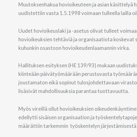
Muutoksenhakua hovioikeuteen ja asian käsittelyä 
uudistettiin vasta 1.5.1998 voimaan tulleella laill
Uudet hovioikeuslaki ja -asetus olivat tulleet voima
hovioikeuksien tehtäviä ja organisaatiota koskevat s
kuhunkin osastoon hovioikeudenlaamannin virka.
Hallituksen esityksen (HE 139/93) mukaan uudistuk
kiinteään päivätyömäärään perustuvasta työmäärän m
joustamaton eikä sopinut tulosjohdettavaan virasto
lisäsivät mahdollisuuksia parantaa tuottavuutta.
Myös vireillä ollut hovioikeuksien oikeudenkäyntimen
edellytti sisäisen organisaation ja työskentelytapo
määrättiin tarkemmin työskentelyn järjestämisestä h