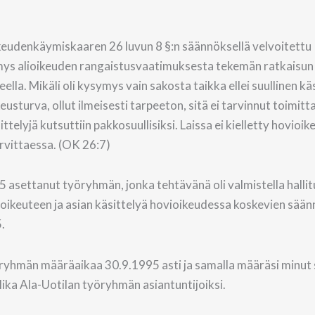
ikeudenkäymiskaaren 26 luvun 8 §:n säännöksellä velvoitettu
ysymys alioikeuden rangaistusvaatimuksesta tekemän ratkaisun
a. Mikäli oli kysymys vain sakosta taikka ellei suullinen käs
usturva, ollut ilmeisesti tarpeeton, sitä ei tarvinnut toimitt
ttelyjä kutsuttiin pakkosuullisiksi. Laissa ei kielletty hovioik
arvittaessa. (OK 26:7)
5 asettanut työryhmän, jonka tehtävänä oli valmistella halli
keuteen ja asian käsittelyä hovioikeudessa koskevien sää
.
ryhmän määräaikaa 30.9.1995 asti ja samalla määräsi minut
ika Ala-Uotilan työryhmän asiantuntijoiksi.