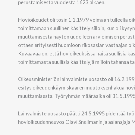
perustamisesta vuodesta 1623 alkaen.
Hovioikeudet oli tosin 1.1.1979 voimaan tulleella o
toimittamaan suullinen käsittely silloin, kun oli k
muuttamisesta näytön uudelleen arvioimisen perusteell
ottaen erityisesti huomioon rikosasian vastaajan oike
Kuvaavaa on, että hovioikeuksissa näitä suullisia käsi
toimittamasta suullisia käsittelyjä milloin tahansa t
Oikeusministeriön lainvalmisteluosasto oli 16.2.199
esitys oikeudenkäymiskaaren muutoksenhakua hovioi
muuttamisesta. Työryhmän määräaika oli 31.5.1995
Lainvalmisteluosasto päätti 24.5.1995 pidentää työ
hovioikeudenneuvos Olavi Snellmanin ja asianajaja M