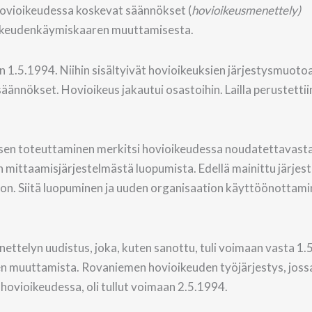
hovioikeudessa koskevat säännökset (
hovioikeusmenettely)
a oikeudenkäymiskaaren muuttamisesta.
an 1.5.1994. Niihin sisältyivät hovioikeuksien järjestysmuoto
äännökset. Hovioikeus jakautui osastoihin. Lailla perustettii
sen toteuttaminen merkitsi hovioikeudessa noudatettavast
ittaamisjärjestelmästä luopumista. Edellä mainittu järjest
on. Siitä luopuminen ja uuden organisaation käyttöönottam
ettelyn uudistus, joka, kuten sanottu, tuli voimaan vasta 1.
jen muuttamista. Rovaniemen hovioikeuden työjärjestys, joss
ovioikeudessa, oli tullut voimaan 2.5.1994.