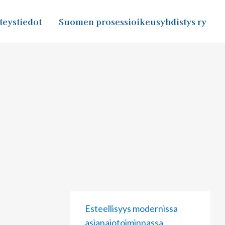
teystiedot
Suomen prosessioikeusyhdistys ry
Page
Page
Page
Esteellisyys modernissa
asianajotoiminnassa