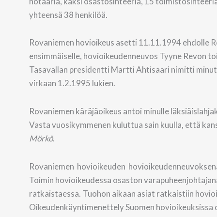
notaaria, kaksi osastosihteeriä, 15 toimistosihteeriä,
yhteensä 38 henkilöä.
Rovaniemen hovioikeus asetti 11.11.1994 ehdolle 
ensimmäiselle, hovioikeudenneuvos Tyyne Revon tois
Tasavallan presidentti Martti Ahtisaari nimitti m
virkaan 1.2.1995 lukien.
Rovaniemen käräjäoikeus antoi minulle läksiäislahjak
Vasta vuosikymmenen kuluttua sain kuulla, että kan
Mörkö
.
Rovaniemen hovioikeuden hovioikeudenneuvoksen
Toimin hovioikeudessa osaston varapuheenjohtajana.
ratkaistaessa. Tuohon aikaan asiat ratkaistiin hovio
Oikeudenkäyntimenettely Suomen hovioikeuksissa oli