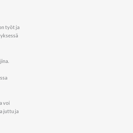
n työt ja
tyksessä
jina.
ussa
a voi
 juttu ja