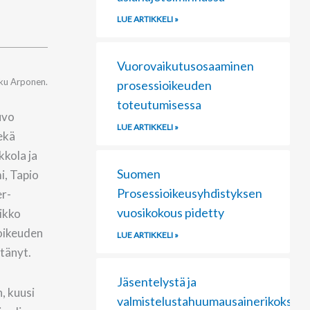
LUE ARTIKKELI »
Vuorovaikutusosaaminen
kku Arponen.
prosessioikeuden
toteutumisessa
uvo
LUE ARTIKKELI »
ekä
kkola ja
Suomen
i, Tapio
Prosessioikeusyhdistyksen
er-
vuosikokous pidetty
Mikko
 oikeuden
LUE ARTIKKELI »
stänyt.
Jäsentelystä ja
, kuusi
valmistelustahuumausainerikoksiss