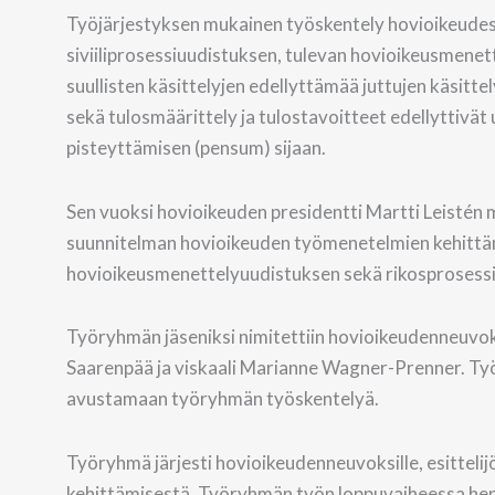
Työjärjestyksen mukainen työskentely hovioikeudes
siviiliprosessiuudistuksen, tulevan hovioikeusmenet
suullisten käsittelyjen edellyttämää juttujen käsitt
sekä tulosmäärittely ja tulostavoitteet edellyttivä
pisteyttämisen (pensum) sijaan.
Sen vuoksi hovioikeuden presidentti Martti Leisté
suunnitelman hovioikeuden työmenetelmien kehittämi
hovioikeusmenettelyuudistuksen sekä rikosprosessi
Työryhmän jäseniksi nimitettiin hovioikeudenneuvok
Saarenpää ja viskaali Marianne Wagner-Prenner. Työr
avustamaan työryhmän työskentelyä.
Työryhmä järjesti hovioikeudenneuvoksille, esittelij
kehittämisestä. Työryhmän työn loppuvaiheessa henkil