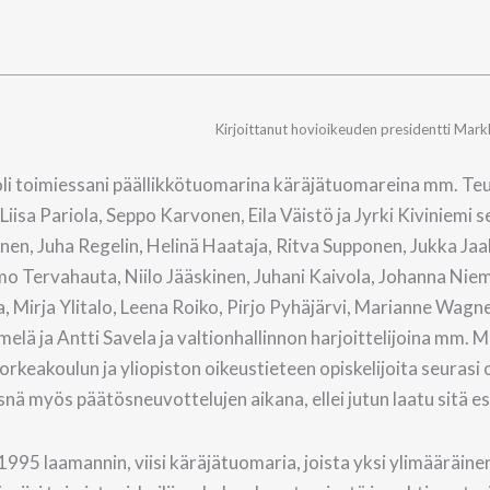
Kirjoittanut hovioikeuden presidentti Mar
li toimiessani päällikkötuomarina käräjätuomareina mm. Te
isa Pariola, Seppo Karvonen, Eila Väistö ja Jyrki Kiviniemi s
nen, Juha Regelin, Helinä Haataja, Ritva Supponen, Jukka Jaa
o Tervahauta, Niilo Jääskinen, Juhani Kaivola, Johanna Niem
, Mirja Ylitalo, Leena Roiko, Pirjo Pyhäjärvi, Marianne Wagn
elä ja Antti Savela ja valtionhallinnon harjoittelijoina mm. 
orkeakoulun ja yliopiston oikeustieteen opiskelijoita seurasi
äsnä myös päätösneuvottelujen aikana, ellei jutun laatu sitä e
95 laamannin, viisi käräjätuomaria, joista yksi ylimääräinen