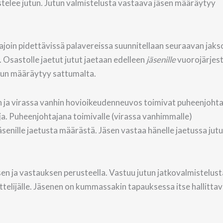
lmistelee jutun. Jutun valmistelusta vastaava jäsen määräytyy
ajoin pidettävissä palavereissa suunnitellaan seuraavan jakso
 Osastolle jaetut jutut jaetaan edelleen
jäsenille
vuorojärjes
ttuun määräytyy sattumalta.
 ja virassa vanhin hovioikeudenneuvos toimivat puheenjohta
ja. Puheenjohtajana toimivalle (virassa vanhimmalle)
äsenille jaetusta määrästä. Jäsen vastaa hänelle jaetussa jut
en ja vastauksen perusteella. Vastuu jutun jatkovalmistelust
ittelijälle. Jäsenen on kummassakin tapauksessa itse hallittava