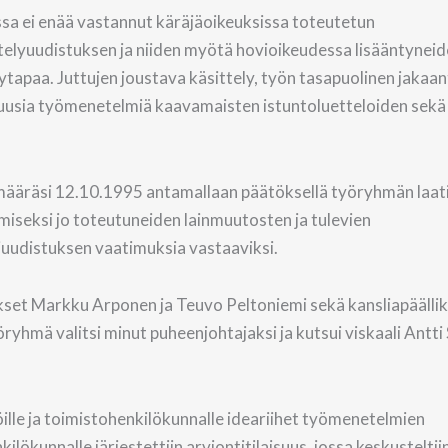
sa ei enää vastannut käräjäoikeuksissa toteutetun
telyuudistuksen ja niiden myötä hovioikeudessa lisääntynei
elytapaa. Juttujen joustava käsittely, työn tasapuolinen jaka
t uusia työmenetelmiä kaavamaisten istuntoluetteloiden sekä 
n määräsi 12.10.1995 antamallaan päätöksellä työryhmän laa
seksi jo toteutuneiden lainmuutosten ja tulevien
uudistuksen vaatimuksia vastaaviksi.
set Markku Arponen ja Teuvo Peltoniemi sekä kansliapäällik
yhmä valitsi minut puheenjohtajaksi ja kutsui viskaali Antti
öille ja toimistohenkilökunnalle ideariihet työmenetelmien
ökunnalle järjestettiin arviontitilaisuus, jossa keskusteltii