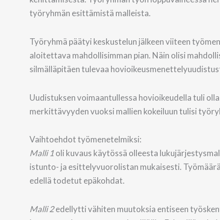
työryhmän esittämistä malleista.
Työryhmä päätyi keskustelun jälkeen viiteen työmene
aloitettava mahdollisimman pian. Näin olisi mahdol
silmälläpitäen tulevaa hovioikeusmenettelyuudistus
Uudistuksen voimaantullessa hovioikeudella tuli oll
merkittävyyden vuoksi mallien kokeiluun tulisi työr
Vaihtoehdot työmenetelmiksi:
Malli 1
oli kuvaus käytössä olleesta lukujärjestysma
istunto- ja esittelyvuorolistan mukaisesti. Työmäärää
edellä todetut epäkohdat.
Malli 2
edellytti vähiten muutoksia entiseen työskent