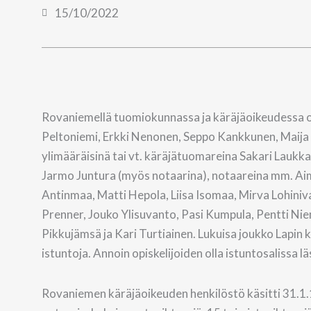
15/10/2022
Rovaniemellä tuomiokunnassa ja käräjäoikeudessa o
Peltoniemi, Erkki Nenonen, Seppo Kankkunen, Maija Li
ylimääräisinä tai vt. käräjätuomareina Sakari Laukka
Jarmo Juntura (myös notaarina), notaareina mm. Aim
Antinmaa, Matti Hepola, Liisa Isomaa, Mirva Lohiniva
Prenner, Jouko Ylisuvanto, Pasi Kumpula, Pentti Niem
Pikkujämsä ja Kari Turtiainen. Lukuisa joukko Lapin k
istuntoja. Annoin opiskelijoiden olla istuntosalissa l
Rovaniemen käräjäoikeuden henkilöstö käsitti 31.1.19