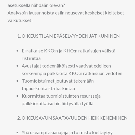
asetuksella nähdään olevan?
Analysoin lausunnoista esiin nousevat keskeiset kielteiset
vaikutukset:
OIKEUSTILAN EPÄSELVYYDEN JATKUMINEN
Ei ratkaise KKO:n ja KHO:n ratkaisujen välistä
ristiriitaa
Avustajat todennäköisesti vaativat edelleen
korkeampia palkkioita KKO:n ratkaisuun vedoten
Tuomioistuimet joutuvat tekemään
tapauskohtaista harkintaa
Kuormittaa tuomioistuinten resursseja
palkkioratkaisuihin liittyvällä työllä
OIKEUSAVUN SAATAVUUDEN HEIKKENEMINEN
Yhä useampi asianajaja ja toimisto kieltäytyy