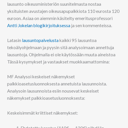
lausunto oikeusministeriön suunitelmasta nostaa
yksituisten avustajen oikeusapupalkkiota 110 eurosta 120
euroon. Asiaa on aiemmin käsitelty emeritusprofessori
Antti Jokelan blogikirjoituksessa
ja sen kommenteissa.
Latasin
lausuntopalvelusta
kaikki 95 lausuntoa
tekoälyohjelmaan ja pyysin sitä analysoimaan annettuja
lausuntoja. Ohjelmalla ei ole käytössään muuta aineistoa
Tässä kysymykset ja vastaukset muokkaamattomina:
MF Analysoi keskeiset näkemykset
palkkioasetusluonnoksesta annetuista lausunnoista.
Analysoin lausunnoista esiin nousevat keskeiset
näkemykset palkkioasetusluonnoksesta:
Keskeisimmät kriittiset näkemykset:
Ehdotettu korotus (110€ → 120€) nähdään