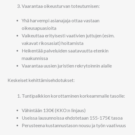
Vaarantaa oikeusturvan toteutumisen:
Yhä harvempi asianajaja ottaa vastaan
oikeusapuasioita
Vaikeuttaa erityisesti vaativien juttujen (esim.
vakavat rikosasiat) hoitamista
Heikentää palveluiden saatavuutta etenkin
maakunnissa
Vaarantaa uusien juristien rekrytoinnin alalle
Keskeiset kehittämisehdotukset:
Tuntipalkkion korottaminen korkeammalle tasolle:
Vähintään 130€ (KKO:n linjaus)
Useissa lausunnoissa ehdotetaan 155-175€ tasoa
Perusteena kustannustason nousu ja työn vaativuus