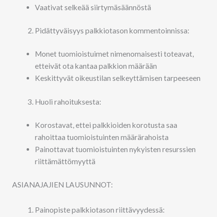
Vaativat selkeää siirtymäsäännöstä
Pidättyväisyys palkkiotason kommentoinnissa:
Monet tuomioistuimet nimenomaisesti toteavat,
etteivät ota kantaa palkkion määrään
Keskittyvät oikeustilan selkeyttämisen tarpeeseen
Huoli rahoituksesta:
Korostavat, ettei palkkioiden korotusta saa
rahoittaa tuomioistuinten määrärahoista
Painottavat tuomioistuinten nykyisten resurssien
riittämättömyyttä
ASIANAJAJIEN LAUSUNNOT:
Painopiste palkkiotason riittävyydessä: