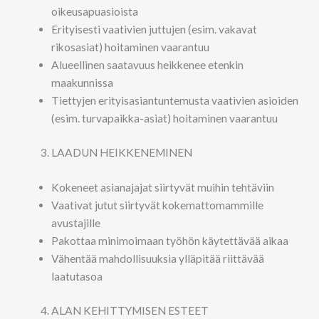
oikeusapuasioista
Erityisesti vaativien juttujen (esim. vakavat
rikosasiat) hoitaminen vaarantuu
Alueellinen saatavuus heikkenee etenkin
maakunnissa
Tiettyjen erityisasiantuntemusta vaativien asioiden
(esim. turvapaikka-asiat) hoitaminen vaarantuu
LAADUN HEIKKENEMINEN
Kokeneet asianajajat siirtyvät muihin tehtäviin
Vaativat jutut siirtyvät kokemattomammille
avustajille
Pakottaa minimoimaan työhön käytettävää aikaa
Vähentää mahdollisuuksia ylläpitää riittävää
laatutasoa
ALAN KEHITTYMISEN ESTEET