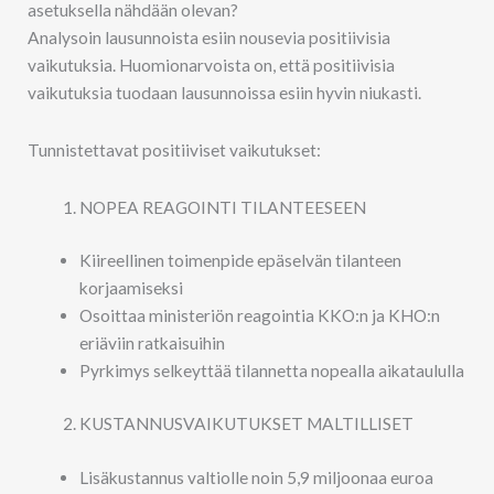
asetuksella nähdään olevan?
Analysoin lausunnoista esiin nousevia positiivisia
vaikutuksia. Huomionarvoista on, että positiivisia
vaikutuksia tuodaan lausunnoissa esiin hyvin niukasti.
Tunnistettavat positiiviset vaikutukset:
NOPEA REAGOINTI TILANTEESEEN
Kiireellinen toimenpide epäselvän tilanteen
korjaamiseksi
Osoittaa ministeriön reagointia KKO:n ja KHO:n
eriäviin ratkaisuihin
Pyrkimys selkeyttää tilannetta nopealla aikataululla
KUSTANNUSVAIKUTUKSET MALTILLISET
Lisäkustannus valtiolle noin 5,9 miljoonaa euroa