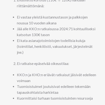
riittämättömänä:
Ei vastaa yleistä kustannustason ja palkkojen
nousua 10 vuoden aikana
Jää alle KKO:n ratkaisussa 2024:71 kohtuulliseksi
katsotun 130€ tason
Ei kata asianajotoimistojen todellisia kuluja
(toimitilat, henkilöstö, vakuutukset, järjestelmät
jne.)
Ei ratkaise epäselvää oikeustilaa:
KKO:n ja KHO:n eriävät ratkaisut jäisivät edelleen
voimaan
Tuomioistuimet joutuisivat edelleen tekemään
tapauskohtaista harkintaa
Kuormittaisi turhaan tuomioistuinten resursseja