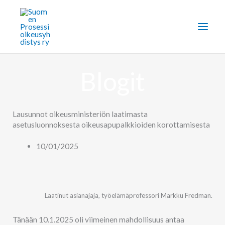
Siirry
sisältöön
Blogit
Lausunnot oikeusministeriön laatimasta
asetusluonnoksesta oikeusapupalkkioiden korottamisesta
10/01/2025
Laatinut asianajaja, työelämäprofessori Markku Fredman.
Tänään 10.1.2025 oli viimeinen mahdollisuus antaa