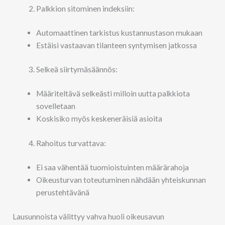
Palkkion sitominen indeksiin:
Automaattinen tarkistus kustannustason mukaan
Estäisi vastaavan tilanteen syntymisen jatkossa
Selkeä siirtymäsäännös:
Määriteltävä selkeästi milloin uutta palkkiota
sovelletaan
Koskisiko myös keskeneräisiä asioita
Rahoitus turvattava:
Ei saa vähentää tuomioistuinten määrärahoja
Oikeusturvan toteutuminen nähdään yhteiskunnan
perustehtävänä
Lausunnoista välittyy vahva huoli oikeusavun