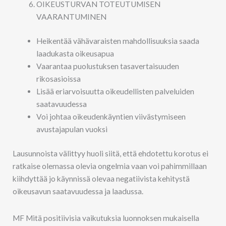
OIKEUSTURVAN TOTEUTUMISEN
VAARANTUMINEN
Heikentää vähävaraisten mahdollisuuksia saada
laadukasta oikeusapua
Vaarantaa puolustuksen tasavertaisuuden
rikosasioissa
Lisää eriarvoisuutta oikeudellisten palveluiden
saatavuudessa
Voi johtaa oikeudenkäyntien viivästymiseen
avustajapulan vuoksi
Lausunnoista välittyy huoli siitä, että ehdotettu korotus ei
ratkaise olemassa olevia ongelmia vaan voi pahimmillaan
kiihdyttää jo käynnissä olevaa negatiivista kehitystä
oikeusavun saatavuudessa ja laadussa.
MF Mitä positiivisia vaikutuksia luonnoksen mukaisella