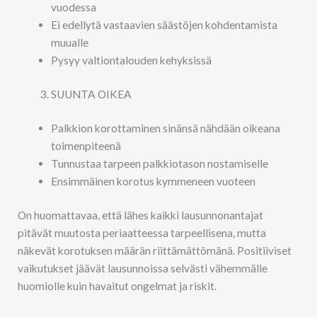
vuodessa
Ei edellytä vastaavien säästöjen kohdentamista
muualle
Pysyy valtiontalouden kehyksissä
SUUNTA OIKEA
Palkkion korottaminen sinänsä nähdään oikeana
toimenpiteenä
Tunnustaa tarpeen palkkiotason nostamiselle
Ensimmäinen korotus kymmeneen vuoteen
On huomattavaa, että lähes kaikki lausunnonantajat
pitävät muutosta periaatteessa tarpeellisena, mutta
näkevät korotuksen määrän riittämättömänä. Positiiviset
vaikutukset jäävät lausunnoissa selvästi vähemmälle
huomiolle kuin havaitut ongelmat ja riskit.