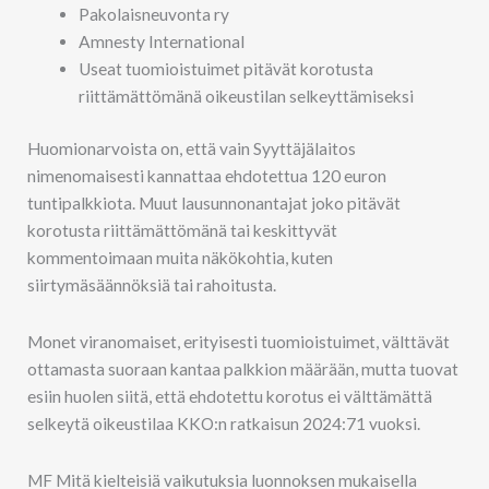
Pakolaisneuvonta ry
Amnesty International
Useat tuomioistuimet pitävät korotusta
riittämättömänä oikeustilan selkeyttämiseksi
Huomionarvoista on, että vain Syyttäjälaitos
nimenomaisesti kannattaa ehdotettua 120 euron
tuntipalkkiota. Muut lausunnonantajat joko pitävät
korotusta riittämättömänä tai keskittyvät
kommentoimaan muita näkökohtia, kuten
siirtymäsäännöksiä tai rahoitusta.
Monet viranomaiset, erityisesti tuomioistuimet, välttävät
ottamasta suoraan kantaa palkkion määrään, mutta tuovat
esiin huolen siitä, että ehdotettu korotus ei välttämättä
selkeytä oikeustilaa KKO:n ratkaisun 2024:71 vuoksi.
MF Mitä kielteisiä vaikutuksia luonnoksen mukaisella