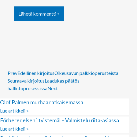
Prev
Edellinen kirjoitus
Oikeusavun palkkioperusteista
Seuraava kirjoitus
Laadukas päätös
hallintoprosessissa
Next
Olof Palmen murhaa ratkaisemassa
Lue artikkeli »
Förberedelsen i tvistemål – Valmistelu riita-asiassa
Lue artikkeli »