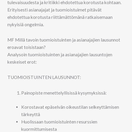
tulevaisuudesta ja kritiikki ehdotettua korotusta kohtaan.
Erityisesti asianajajat ja tuomioistuimet pitävät
ehdotettua korotusta riittämättömänä ratkaisemaan
nykyisiä ongelmia.
MF Millä tavoin tuomioistuinten ja asianajajien lausunnot
eroavat toisistaan?
Analysoin tuomioistuinten ja asianajajien lausuntojen
keskeiset erot:
TUOMIOISTUINTEN LAUSUNNOT:
Painopiste menettelyllisissä kysymyksissä:
Korostavat epäselvän oikeustilan selkeyttämisen
tärkeyttä
Huolissaan tuomioistuinten resurssien
kuormittumisesta