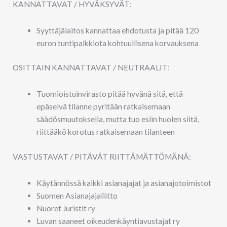
KANNATTAVAT / HYVÄKSYVÄT:
Syyttäjälaitos kannattaa ehdotusta ja pitää 120
euron tuntipalkkiota kohtuullisena korvauksena
OSITTAIN KANNATTAVAT / NEUTRAALIT:
Tuomioistuinvirasto pitää hyvänä sitä, että
epäselvä tilanne pyritään ratkaisemaan
säädösmuutoksella, mutta tuo esiin huolen siitä,
riittääkö korotus ratkaisemaan tilanteen
VASTUSTAVAT / PITÄVÄT RIITTÄMÄTTÖMÄNÄ:
Käytännössä kaikki asianajajat ja asianajotoimistot
Suomen Asianajajaliitto
Nuoret Juristit ry
Luvan saaneet oikeudenkäyntiavustajat ry