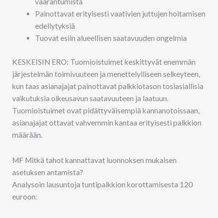
vaarantumista
Painottavat erityisesti vaativien juttujen hoitamisen
edellytyksiä
Tuovat esiin alueellisen saatavuuden ongelmia
KESKEISIN ERO: Tuomioistuimet keskittyvät enemmän
järjestelmän toimivuuteen ja menettelylliseen selkeyteen,
kun taas asianajajat painottavat palkkiotason tosiasiallisia
vaikutuksia oikeusavun saatavuuteen ja laatuun.
Tuomioistuimet ovat pidättyväisempiä kannanotoissaan,
asianajajat ottavat vahvemmin kantaa erityisesti palkkion
määrään.
MF Mitkä tahot kannattavat luonnoksen mukaisen
asetuksen antamista?
Analysoin lausuntoja tuntipalkkion korottamisesta 120
euroon: