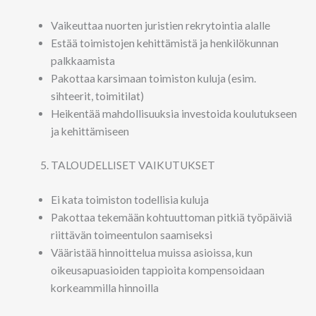
Vaikeuttaa nuorten juristien rekrytointia alalle
Estää toimistojen kehittämistä ja henkilökunnan
palkkaamista
Pakottaa karsimaan toimiston kuluja (esim.
sihteerit, toimitilat)
Heikentää mahdollisuuksia investoida koulutukseen
ja kehittämiseen
TALOUDELLISET VAIKUTUKSET
Ei kata toimiston todellisia kuluja
Pakottaa tekemään kohtuuttoman pitkiä työpäiviä
riittävän toimeentulon saamiseksi
Vääristää hinnoittelua muissa asioissa, kun
oikeusapuasioiden tappioita kompensoidaan
korkeammilla hinnoilla