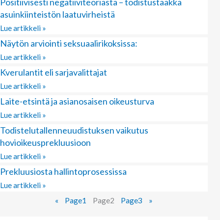
Positiivisesti negatiiviteoriasta – todistustaakka
asuinkiinteistön laatuvirheistä
Lue artikkeli »
Näytön arviointi seksuaalirikoksissa:
Lue artikkeli »
Kverulantit eli sarjavalittajat
Lue artikkeli »
Laite-etsintä ja asianosaisen oikeusturva
Lue artikkeli »
Todistelutallenneuudistuksen vaikutus
hovioikeusprekluusioon
Lue artikkeli »
Prekluusiosta hallintoprosessissa
Lue artikkeli »
«
Page
1
Page
2
Page
3
»