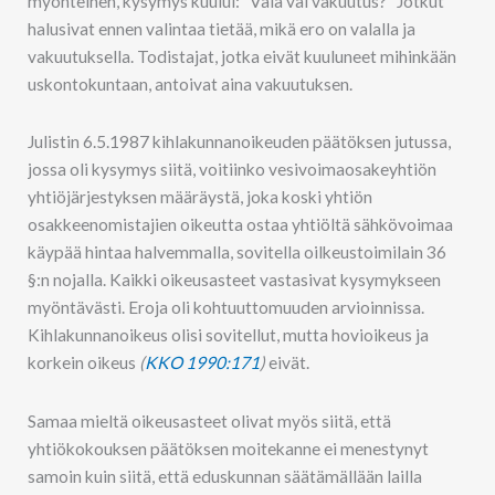
myönteinen, kysymys kuului: ”Vala vai vakuutus?” Jotkut
halusivat ennen valintaa tietää, mikä ero on valalla ja
vakuutuksella. Todistajat, jotka eivät kuuluneet mihinkään
uskontokuntaan, antoivat aina vakuutuksen.
Julistin 6.5.1987 kihlakunnanoikeuden päätöksen jutussa,
jossa oli kysymys siitä, voitiinko vesivoimaosakeyhtiön
yhtiöjärjestyksen määräystä, joka koski yhtiön
osakkeenomistajien oikeutta ostaa yhtiöltä sähkövoimaa
käypää hintaa halvemmalla, sovitella oilkeustoimilain 36
§:n nojalla. Kaikki oikeusasteet vastasivat kysymykseen
myöntävästi. Eroja oli kohtuuttomuuden arvioinnissa.
Kihlakunnanoikeus olisi sovitellut, mutta hovioikeus ja
korkein oikeus
(
KKO 1990:171
)
eivät.
Samaa mieltä oikeusasteet olivat myös siitä, että
yhtiökokouksen päätöksen moitekanne ei menestynyt
samoin kuin siitä, että eduskunnan säätämällään lailla