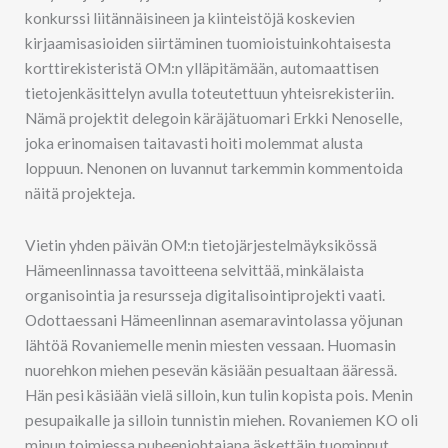
konkurssi liitännäisineen ja kiinteistöjä koskevien
kirjaamisasioiden siirtäminen tuomioistuinkohtaisesta
korttirekisteristä OM:n ylläpitämään, automaattisen
tietojenkäsittelyn avulla toteutettuun yhteisrekisteriin.
Nämä projektit delegoin käräjätuomari Erkki Nenoselle,
joka erinomaisen taitavasti hoiti molemmat alusta
loppuun. Nenonen on luvannut tarkemmin kommentoida
näitä projekteja.
Vietin yhden päivän OM:n tietojärjestelmäyksikössä
Hämeenlinnassa tavoitteena selvittää, minkälaista
organisointia ja resursseja digitalisointiprojekti vaati.
Odottaessani Hämeenlinnan asemaravintolassa yöjunan
lähtöä Rovaniemelle menin miesten vessaan. Huomasin
nuorehkon miehen pesevän käsiään pesualtaan ääressä.
Hän pesi käsiään vielä silloin, kun tulin kopista pois. Menin
pesupaikalle ja silloin tunnistin miehen. Rovaniemen KO oli
minun toimiessa puheenjohtajana äskettäin tuominnut