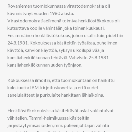
Rovaniemen tuomiokunnassa virastodemokratia oli
käynnistynyt vuoden 1980 alusta.
Virastodemokratiaelimenä toimiva henkilöstökokous oli
kutsuttava koolle vähintään joka toinen kuukausi.
Ensimmäinen henkilöstökokous, johon osallistuin, pidettiin
24.8.1981. Kokouksessa käsiteltiin työaikaa, puhelimen
käyttöä, kahvion käyttöä, syksyn ulkoilupäivää ja
kansliahenkilökunnan tehtäviä. Vahvistin 25.8.1981
kansliahenkilökunnan uuden työnjaon.
Kokouksessa ilmoitin, että tuomiokuntaan on hankittu
kaksi uutta IBM-kirjoituskonetta ja että uudet
sanelulaitteet ja purkulaite hankitaan lähiaikoina.
Henkilöstökokouksissa käsiteltävät asiat vakiintuivat
vähitellen. Tammi-helmikuussa käsiteltiin
järjestäytymisasioiden, mm. puheenjohtajan valinta