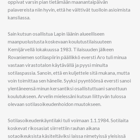
oppivat varsin pian tietämään maanantaipäivän
palavereista niin hyvin, että he välttivät tuolloin asioimista
kansliassa.
Sain kutsun osallistua Lapin läänin alueelliseen
maanpuolustusta koskevaan koulutustilaisuuteen
Kemijärvellä lokakuussa 1983. Tilaisuuden jälkeen
Rovaniemen sotilaspiirin päällikkö eversti Aro tuli minua
vastaan virastotalon käytävällä ja pyysi minulta
sotilaspassia. Sanoin, että en kuljettele sitä mukana, mutta
voin toimittaa sen hänelle. Syyksi pyyntöönsä eversti sanoi
ylentäneensä minun kersantiksi osallistuttuani sanottuun
koulutukseen. Arvelin mielessäni kutsun liittyvän tulossa
olevaan sotilasoikeudenhoidon muutokseen.
Sotilasoikeudenkäyntilaki tuli voimaan 1.1.1984. Sotilaita
koskevat rikosasiat siirrettiin rauhan aikana
sotaoikeuksista käsiteltäviksi laissa nimetyissä yleisissä