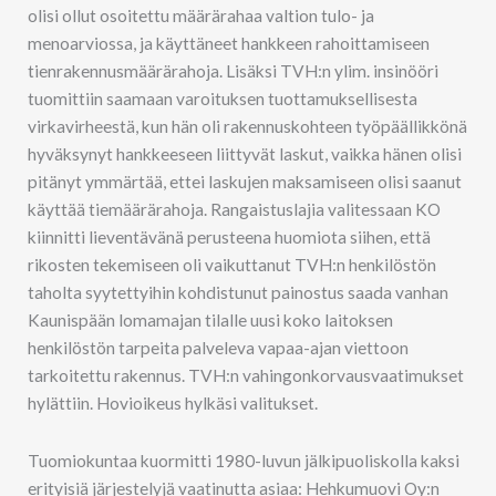
olisi ollut osoitettu määrärahaa valtion tulo- ja
menoarviossa, ja käyttäneet hankkeen rahoittamiseen
tienrakennusmäärärahoja. Lisäksi TVH:n ylim. insinööri
tuomittiin saamaan varoituksen tuottamuksellisesta
virkavirheestä, kun hän oli rakennuskohteen työpäällikkönä
hyväksynyt hankkeeseen liittyvät laskut, vaikka hänen olisi
pitänyt ymmärtää, ettei laskujen maksamiseen olisi saanut
käyttää tiemäärärahoja. Rangaistuslajia valitessaan KO
kiinnitti lieventävänä perusteena huomiota siihen, että
rikosten tekemiseen oli vaikuttanut TVH:n henkilöstön
taholta syytettyihin kohdistunut painostus saada vanhan
Kaunispään lomamajan tilalle uusi koko laitoksen
henkilöstön tarpeita palveleva vapaa-ajan viettoon
tarkoitettu rakennus. TVH:n vahingonkorvausvaatimukset
hylättiin. Hovioikeus hylkäsi valitukset.
Tuomiokuntaa kuormitti 1980-luvun jälkipuoliskolla kaksi
erityisiä järjestelyjä vaatinutta asiaa: Hehkumuovi Oy:n