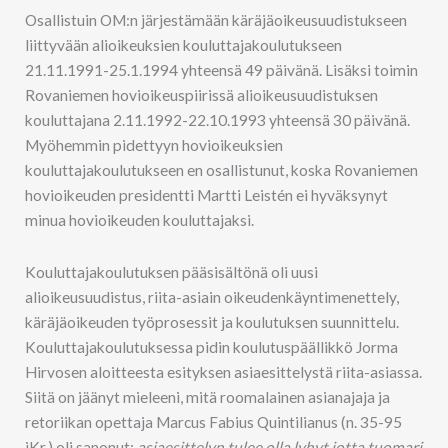
Osallistuin OM:n järjestämään käräjäoikeusuudistukseen
liittyvään alioikeuksien kouluttajakoulutukseen
21.11.1991-25.1.1994 yhteensä 49 päivänä. Lisäksi toimin
Rovaniemen hovioikeuspiirissä alioikeusuudistuksen
kouluttajana 2.11.1992-22.10.1993 yhteensä 30 päivänä.
Myöhemmin pidettyyn hovioikeuksien
kouluttajakoulutukseen en osallistunut, koska Rovaniemen
hovioikeuden presidentti Martti Leistén ei hyväksynyt
minua hovioikeuden kouluttajaksi.
Kouluttajakoulutuksen pääsisältönä oli uusi
alioikeusuudistus, riita-asiain oikeudenkäyntimenettely,
käräjäoikeuden työprosessit ja koulutuksen suunnittelu.
Kouluttajakoulutuksessa pidin koulutuspäällikkö Jorma
Hirvosen aloitteesta esityksen asiaesittelystä riita-asiassa.
Siitä on jäänyt mieleeni, mitä roomalainen asianajaja ja
retoriikan opettaja Marcus Fabius Quintilianus (n. 35-95
jKr.) oli sanonut:
asiaesittelyn tulee olla lyhyt jotta tuomari