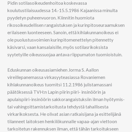
Pidin sotilasoikeudenhoitoa koskevassa
koulutustilaisuudessa 14.-15.5.1986 Kajaanissa minulta
pyydetyn puheenvuoron. Kiinnitin huomiota
rikosoikeudellisen rangaistuksen ja kurinpitoseuraamuksen
erilaiseen luonteeseen. Sanoin, että kihlakunnanoikeus ei
ole puolustusvoimien kurinpitomenettelyn pitennetty
käsivarsi, vaan kansalaisille, myös sotilasrikoksista
syytetyille oikeussuojaa antava riippumaton tuomioistuin.
Eduskunnan oikeusasiamiehen Jorma S. Aallon
vireillepanemassa virkasyyteasiassa Rovaniemen
kihlakunnanoikeus tuomitsi 11.2.1986 julistamassani
päätöksessä TVH:n Lapin piirin piiri- insinöörin ja
apulaispiiri-insinöörin sakkorangaistuksiin ilman hyötymis-
tai vahingoittamistarkoitusta tehdystä tahallisesta
virkarikoksesta. He olivat asian ratkaisijana ja esittelijänä
tilanneet laitoksen henkilökunnalle vapaa-ajan viettoon
tarkoitetun rakennuksen ilman, että tähän tarkoitukseen