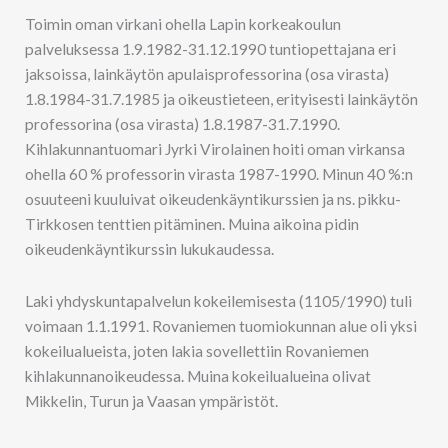
Toimin oman virkani ohella Lapin korkeakoulun
palveluksessa 1.9.1982-31.12.1990 tuntiopettajana eri
jaksoissa, lainkäytön apulaisprofessorina (osa virasta)
1.8.1984-31.7.1985 ja oikeustieteen, erityisesti lainkäytön
professorina (osa virasta) 1.8.1987-31.7.1990.
Kihlakunnantuomari Jyrki Virolainen hoiti oman virkansa
ohella 60 % professorin virasta 1987-1990. Minun 40 %:n
osuuteeni kuuluivat oikeudenkäyntikurssien ja ns. pikku-
Tirkkosen tenttien pitäminen. Muina aikoina pidin
oikeudenkäyntikurssin lukukaudessa.
Laki yhdyskuntapalvelun kokeilemisesta (1105/1990) tuli
voimaan 1.1.1991. Rovaniemen tuomiokunnan alue oli yksi
kokeilualueista, joten lakia sovellettiin Rovaniemen
kihlakunnanoikeudessa. Muina kokeilualueina olivat
Mikkelin, Turun ja Vaasan ympäristöt.