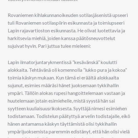
Rovaniemen kihlakunnanoikeuden sotilasjäsenistä upseeri
tuli Rovaniemen sotilaspiirin esikunnasta ja toimiupseeri
Lapin rajavartioston esikunnasta. He olivat luotettavia ja
harkitsevia miehiä, joiden kanssa päätösneuvottelut
sujuivat hyvin. Pari juttua tulee mieleeni:
Lapin ilmatorjuntarykmentissä ”kesävänskä” koulutti
alokkaita. Tehtävänä oli komennolla ”lukko pura ja kokoa”
toimia käskyn mukaan. Kun tämä ei eräältä alokkaalta
sujunut, esimies määräsi hänet juoksemaan tykkihallin
ympäri. Tällöin alokas rupesi hangoittelemaan vastaan ja
huutelemaan jotain esimiehelle, mistä syystä hän sai
syytteen kuuliaisuusrikoksesta. Syyttäjä nimesi esimiehen
todistamaan. Todistelun päätyttyä arvelin todistajalle, eikö
hänen antamansa käskyn täyttämistä olisi tykkihallin
ympärijuoksemista paremmin edistänyt, että hän olisi vielä