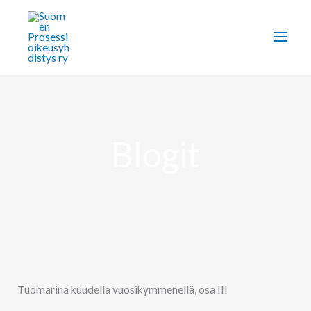
Siirry
sisältöön
Blogit
Tuomarina kuudella vuosikymmenellä, osa III