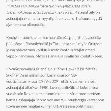
muistaa sen, selkeä jotta tuomari ymmärtää sen ja
todennäköinen jotta tuomari uskoo sen.
Asiaesittely on
asianajajan kannalta myyntipuheenvuoro, tilaisuus myydä
ajatuksensa oikeudelle.
Koulutin tuomioistuinten henkilöstöä pohjoisella alueella
pääasiassa Rovaniemellä ja Torniossa sekä myös Oulussa,
jossa päävastuun koulutuksesta kantoi käräjätuomari
Seppo Karvonen. Myös asianajajia osallistui koulutukseen.
Rovaniemeläinen asianajaja Tuomo Pekkala kirjoittaa
Suomen Asianajajaliiton Lapin osaston 30-
vuotishistoriikissa (1979-2009), että rovaniemeläiset
asianajajat alkoivat 1980-luvun puolivälissä kokoontua
vuosittain Rovaniemen tuomiokunnan virkatuomareiden
kanssa asianajaja Seppo von und zu Fraunbergin kartanoon
Rovaniemen maalaiskunnan Oikaraisessa pohtimaan