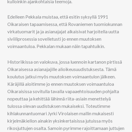
kulloinkin ajankohtaisia teemoja.
Edelleen Pekkala muistaa, että esitin syksyllä 1991
Oikaraisen tapaamisessa, että Rovaniemen tuomiokunnan
virkatuomarit ja ja asianajajat alkaisivat harjoitella uutta
siviiliprosessia sovelletusti jo ennen muutoksen
voimaantuloa. Pekkalan mukaan näin tapahtuikin.
Historiikissa on valokuva, jossa luennoin kartanon pirtissä
Oikaraisessa asianajajille alioikeusuudistuksesta. Tämä
koulutus jatkui myös muutoksen voimaantulon jälkeen.
Käräjillä aloitimme jo ennen muutoksen voimaantuloa
Oikaraisissa sovitulla tavalla vapaaehtoisuuden pohjalta
nopeuttaa ja kehittää lähinnä riita-asiain menettelyä
tulossa olevan uudistuksen mukaiseksi. Toteutimme
kihlakunnantuomari Jyrki Virolaisen mallin mukaisesti
kirjelmäkiellon ainakin yksinkertaisissa jutuissa myös
rikosjuttujen osalta. Samoin pyrimme rajoittamaan juttujen