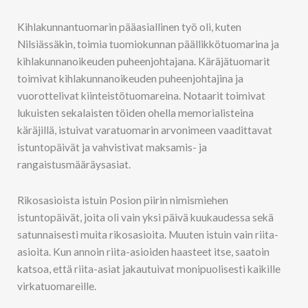
Kihlakunnantuomarin pääasiallinen työ oli, kuten
Nilsiässäkin, toimia tuomiokunnan päällikkötuomarina ja
kihlakunnanoikeuden puheenjohtajana. Käräjätuomarit
toimivat kihlakunnanoikeuden puheenjohtajina ja
vuorottelivat kiinteistötuomareina. Notaarit toimivat
lukuisten sekalaisten töiden ohella memorialisteina
käräjillä, istuivat varatuomarin arvonimeen vaadittavat
istuntopäivät ja vahvistivat maksamis- ja
rangaistusmääräysasiat.
Rikosasioista istuin Posion piirin nimismiehen
istuntopäivät, joita oli vain yksi päivä kuukaudessa sekä
satunnaisesti muita rikosasioita. Muuten istuin vain riita-
asioita. Kun annoin riita-asioiden haasteet itse, saatoin
katsoa, että riita-asiat jakautuivat monipuolisesti kaikille
virkatuomareille.