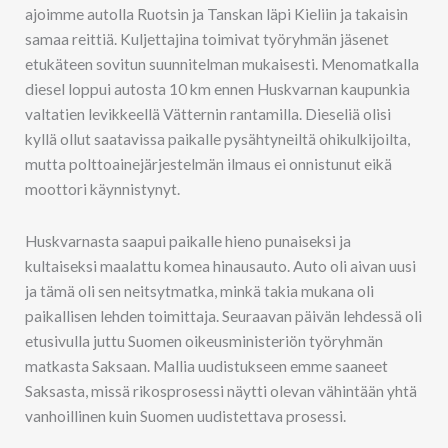
ajoimme autolla Ruotsin ja Tanskan läpi Kieliin ja takaisin
samaa reittiä. Kuljettajina toimivat työryhmän jäsenet
etukäteen sovitun suunnitelman mukaisesti. Menomatkalla
diesel loppui autosta 10 km ennen Huskvarnan kaupunkia
valtatien levikkeellä Vätternin rantamilla. Dieseliä olisi
kyllä ollut saatavissa paikalle pysähtyneiltä ohikulkijoilta,
mutta polttoainejärjestelmän ilmaus ei onnistunut eikä
moottori käynnistynyt.
Huskvarnasta saapui paikalle hieno punaiseksi ja
kultaiseksi maalattu komea hinausauto. Auto oli aivan uusi
ja tämä oli sen neitsytmatka, minkä takia mukana oli
paikallisen lehden toimittaja. Seuraavan päivän lehdessä oli
etusivulla juttu Suomen oikeusministeriön työryhmän
matkasta Saksaan. Mallia uudistukseen emme saaneet
Saksasta, missä rikosprosessi näytti olevan vähintään yhtä
vanhoillinen kuin Suomen uudistettava prosessi.