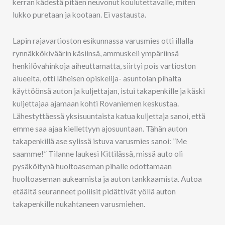
kerran kädestä pitäen neuvonut koulutettavalle, miten
lukko puretaan ja kootaan. Ei vastausta.
Lapin rajavartioston esikunnassa varusmies otti illalla
rynnäkkökiväärin käsiinsä, ammuskeli ympäriinsä
henkilövahinkoja aiheuttamatta, siirtyi pois vartioston
alueelta, otti läheisen opiskelija- asuntolan pihalta
käyttöönsä auton ja kuljettajan, istui takapenkille ja käski
kuljettajaa ajamaan kohti Rovaniemen keskustaa.
Lähestyttäessä yksisuuntaista katua kuljettaja sanoi, että
emme saa ajaa kiellettyyn ajosuuntaan. Tähän auton
takapenkillä ase sylissä istuva varusmies sanoi: ”Me
saamme!” Tilanne laukesi Kittilässä, missä auto oli
pysäköitynä huoltoaseman pihalle odottamaan
huoltoaseman aukeamista ja auton tankkaamista. Autoa
etäältä seuranneet poliisit pidättivät yöllä auton
takapenkille nukahtaneen varusmiehen.