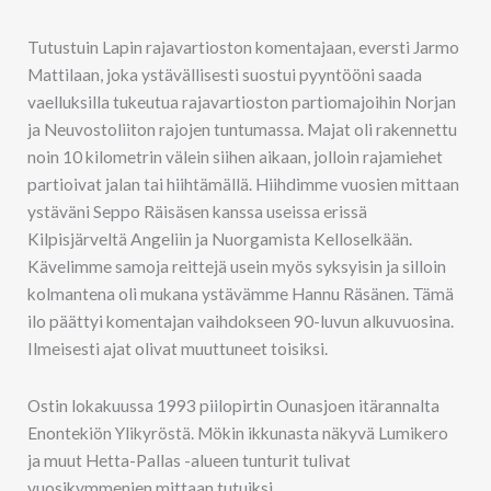
Tutustuin Lapin rajavartioston komentajaan, eversti Jarmo
Mattilaan, joka ystävällisesti suostui pyyntööni saada
vaelluksilla tukeutua rajavartioston partiomajoihin Norjan
ja Neuvostoliiton rajojen tuntumassa. Majat oli rakennettu
noin 10 kilometrin välein siihen aikaan, jolloin rajamiehet
partioivat jalan tai hiihtämällä. Hiihdimme vuosien mittaan
ystäväni Seppo Räisäsen kanssa useissa erissä
Kilpisjärveltä Angeliin ja Nuorgamista Kelloselkään.
Kävelimme samoja reittejä usein myös syksyisin ja silloin
kolmantena oli mukana ystävämme Hannu Räsänen. Tämä
ilo päättyi komentajan vaihdokseen 90-luvun alkuvuosina.
Ilmeisesti ajat olivat muuttuneet toisiksi.
Ostin lokakuussa 1993 piilopirtin Ounasjoen itärannalta
Enontekiön Ylikyröstä. Mökin ikkunasta näkyvä Lumikero
ja muut Hetta-Pallas -alueen tunturit tulivat
vuosikymmenien mittaan tutuiksi.