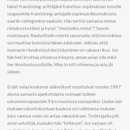
hänet franchising-yrittäjänä franchise-sopimuksen toiselle
osapuolelle franchising-antajalle sopimusrikkomuksista
suuriin vahingonkorvauksiin. Hän tarttui samassa minua
rinnuksista kiinni ja kysyi: ”muistatko minut”? Sanoin
muistavani. Rauhoittelin miestä sanomalla, että hovioikeus
voi muuttaa tuomiota hänen edukseen. Jatkoin, että
tuomarin rinnuksista kiinni käyminen on vakava rikos. Jos
hän heti irrottaa otteensa minusta, annan asian olla enkä
tee ilmoitusta poliisille. Mies irrotti otteensa ja asia jäi
silleen.
Eräät valaa koskevat säännökset muuttuivat vuoden 1987
alusta samasta ajankohdasta voimaan tulleen
uskonnonvapauslain 9 §:n muutosta vastaaviksi. Uuden lain
mukaan uskontokuntaan kuuluva voi valintansa mukaan
joko vannoa valan tai antaa vakuutuksen. Todistajalta piti
ensin selvittää, kuuluiko hän ”kirkkoon”. Jos vastaus oli