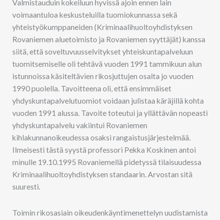
Valmistauduin kokeiluun hyvissä ajoin ennen lain
voimaantuloa keskusteluilla tuomiokunnassa sekä
yhteistyökumppaneiden (Kriminaalihuoltoyhdistyksen
Rovaniemen aluetoimisto ja Rovaniemen syyttäjät) kanssa
siitä, että soveltuvuusselvitykset yhteiskuntapalveluun
tuomitsemiselle oli tehtävä vuoden 1991 tammikuun alun
istunnoissa käsiteltävien rikosjuttujen osalta jo vuoden
1990 puolella. Tavoitteena oli, että ensimmäiset
yhdyskuntapalvelutuomiot voidaan julistaa käräjillä kohta
vuoden 1991 alussa. Tavoite toteutui ja yllättävän nopeasti
yhdyskuntapalvelu vakiintui Rovaniemen
kihlakunnanoikeudessa osaksi rangaistusjärjestelmää.
Ilmeisesti tästä syystä professori Pekka Koskinen antoi
minulle 19.10.1995 Rovaniemellä pidetyssä tilaisuudessa
Kriminaalihuoltoyhdistyksen standaarin. Arvostan sitä
suuresti.
Toimin rikosasiain oikeudenkäyntimenettelyn uudistamista