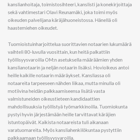
kanslianhoitaja, toimistosihteeri, kanslisti ja konekirjoittaja
sekä vahtimestari Olavi Reunamäki, joka toimi myös
oikeuden palvelijana käräjähuoneistossa. Hänellä oli
haastemiehen oikeudet.
Tuomioistuinharjoittelua suorittavien notaarien lukumäärä
vaihteli 80-luvulla vuosittain, kun heitä palkattiin
työllisyysvaroilla OM:n asetuksella määräämien yhden
kanslianotaarin ja neljän notaarin lisäksi. Hovioikeus antoi
heille kaikille notaarin määräykset. Kansliassa oli
notaareita tarpeeseen nähden liikaa, mutta minulla oli
motiivina heidän palkkaamiseensa lisätä vasta
valmistuneiden oikeustieteen kandidaattien
mahdollisuuksia työllistyä työmarkkinoilla. Tuomiokunta
pystyi hyvin järjestämään heille tarvittavat käräjien
istuntopäivät. Kaikista notaareista tuli aikanaan
varatuomareita. Myös kansliahenkilökuntaa pystyttiin
palkkaamaan työllisyysvaroilla.