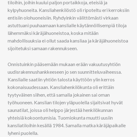
tiloihin, joihin kuului paljon portaikkoja, eteisiä ja
kylpyhuoneita. Kansliahenkilöstö oli ripoteltu eri kerroksiin
entisiin olohuoneisiin. Ryhdyinkin välittömästi virkaan
astuttuani puuhaamaan kanslialle käytännöllisempiä tiloja
lähemmäksi käräjähuoneistoa, koska mitään
mahdollisuuksia ei ollut saada kansliaa ja käräjähuoneistoa
sijoitetuksi samaan rakennukseen.
Onnistuinkin pääsemään mukaan erään vakuutusyhtiön
uudisrakennushankkeeseen jo sen suunnitteluvaiheessa.
Kanslialle saatiin yhtiön talosta käyttöön ylin kerros
kokonaisuudessaan. Kansliahenkilökunta oli erittäin
tyytyväinen siihen, että samalla jokainen sai oman
työhuoneen. Kanslian tilojen yläpuolella sijaitsivat hyvät
saunatilat, joissa oli helppo järjestää henkilökunnan
yhteisiä kokoontumisia. Tuomiokunta muutti uusiin
kansliatiloihin kesällä 1984. Samalla matka käräjäpaikalle
lyheni puolella.