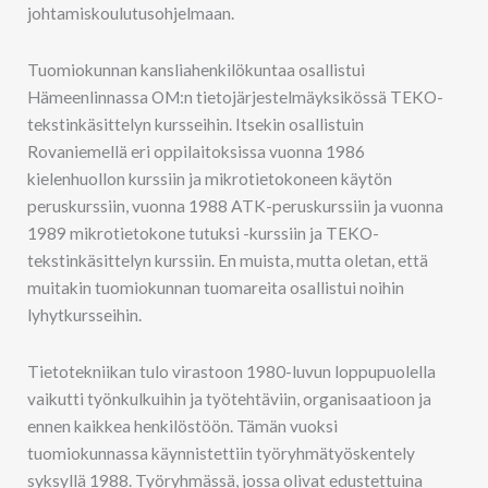
johtamiskoulutusohjelmaan.
Tuomiokunnan kansliahenkilökuntaa osallistui
Hämeenlinnassa OM:n tietojärjestelmäyksikössä TEKO-
tekstinkäsittelyn kursseihin. Itsekin osallistuin
Rovaniemellä eri oppilaitoksissa vuonna 1986
kielenhuollon kurssiin ja mikrotietokoneen käytön
peruskurssiin, vuonna 1988 ATK-peruskurssiin ja vuonna
1989 mikrotietokone tutuksi -kurssiin ja TEKO-
tekstinkäsittelyn kurssiin. En muista, mutta oletan, että
muitakin tuomiokunnan tuomareita osallistui noihin
lyhytkursseihin.
Tietotekniikan tulo virastoon 1980-luvun loppupuolella
vaikutti työnkulkuihin ja työtehtäviin, organisaatioon ja
ennen kaikkea henkilöstöön. Tämän vuoksi
tuomiokunnassa käynnistettiin työryhmätyöskentely
syksyllä 1988. Työryhmässä, jossa olivat edustettuina