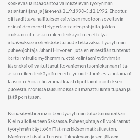
koskevaa lainsäädäntöä valmistelevan työryhmän
asiantuntijana ja jäsenenä 21.9.1990-5.12.1992. Ehdotus
oli laadittava hallituksen esityksen muotoon soveltuvin
osin niiden menettelyperiaatteiden pohjalta, joiden
mukaan riita- asiain oikeudenkäyntimenettelyä
alioikeuksissa oli ehdotettu uudistettavaksi. Työryhmän
puheenjohtaja Juhani Hirvonen, jota en ennestään tuntenut,
kertoi minulle myöhemmin, että valintaani työryhmän
jäseneksi oli vaikuttanut Rovaniemen tuomiokunnan riita-
asiain oikeudenkäyntimenettelyn uudistamisesta antamani
lausunto. Siinä olin voimakkaasti liputtanut muutoksen
puolesta. Monissa lausunnoissa oli manattu lunta tupaan ja
jäitä porstuaan.
Kuriositeettina mainitsen työryhmän tutustumismatkan
Kielin alioikeuteen Saksassa. Puheenjohtaja oli vuokrannut
työryhmän käyttöön Fiat-merkkisen matkailuauton.
Menimme laivalla Turusta Tukholmaan ja sen jälkeen