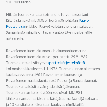
1.8.1981 lukien.
Nilsiän tuomiokunta antoi minulle toivomuksestani
läksiäislahjaksi nilsiäläisen herännäisjohtajan
Paavo
Ruotsalaise
n (Ukko-Paavo) valetun pienoisrintakuvan.
Samanlaisia minulla oli tapana antaa täysinpalvelleille
notaareille.
Rovaniemen tuomiokunnan kihlakunnantuomarina
Rovaniemen tuomiokunta oli perustettu 29.9.1939.
Tuomiokunta oli siirtynyt
sporttelijärjestelmästä
kokonaispalkkaukseen 1.1.1976. Tuomiokunnan alueeseen
kuuluivat vuonna 1981 Rovaniemen kaupunki ja
Rovaniemen maalaiskunta sekä Posion ja Ranuan kunnat.
Tuomiokunta käsitti vain yhden käräjäkunnan.
Tuomiokunnan henkilöstöön kuuluivat 1.8.1981
kihlakunnantuomari, kolme käräjätuomaria, neljä notaaria
ja 10 kansliahenkilökuntaan kuuluvaa nimikkeillä