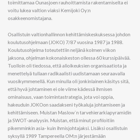
toimittamaa Ounasjoen rauhoittamista rakentamiselta ei
voitu lukea valtion viaksi Kemijoki Oy:n
osakkeenomistajana.
Osallistuin valtionhallinnon kehittämiskeskuksessa johdon
koulutusohjelmaan (JOKO) 7/87 vuosina 1987 ja 1988.
Koulutusohjelma toteutettiin neljänä kolmen viikon
jaksona, ohjelman kokonaiskeston ollessa 60 kurssipäivää.
Tuolloin oli tiedossa, että alioikeuksien organisaatiota ja
menettelyä tullaan radikaalisti uudistamaan seuraavalla
vuosikymmenellä. Kun minulla oli jonkinlainen käsitys sitä,
että hyvä johtaminen ei ole viime kädessä ihmisen
ominaisuus, vaan toimintastrategia, jota voi oppia,
hakeuduin JOKOon saadakseni työkaluja johtamiseen ja
kehittämiseen. Muistan Maslow`n tarvehierarkiapyramidin
ja SWOT-analyysin. Muistan, että minut profiloitiin
pikemminkin asia- kuin ihmisjohtajaksi. Lisäksi osallistuin
syksyllä 1989 Tampereella OM:n järjestämään