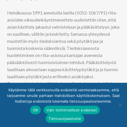
Heinäkuussa 1991 annetuilla laeilla (1052-1067/91) riita-
asioiden oikeudenkäyntimenettely uudistettiin siten, että
asian käsittely jakautui valmisteluun ja pääkäsittelyyn, joka
on suullinen, välitön ja keskitetty. Samassa yhteydessä
muutettiin myös tiedoksiantoa sekä pöytäkirjaa ja
tuomiota koskevia säännöksiä. Tiedoksiannosta
huolehtiminen on riita-asioissa kantajan asemesta
pääsääntöisesti tuomioistuimen tehtävä. Pääkäsittelystä
laaditaan ainoastaan suppea käsittelypöytäkirja ja tuomio
laaditaan pöytäkirjasta erilliseksi asiakirjaksi.
Turvaamistoimista päättäminen siirtyi ulosotonhaltijalta
Käytämme tällä verkkosivuilla evästeitä varmistaaksemme, että
tuomioistuimelle.
tarjoamme sinulle parhaan mahdollisen käyttökokemuksen. Saat
lisätietoja evästeistä lukemalla tietosuojaselosteemme.
Alioikeusuudistukseen liittyvien lakien voimaanpanosta
OK
Vain toiminnalliset evästeet
joulukuussa 1992 annetun lain (1417/921) mukaan
Tietosuojaseloste
alioikeuksien yhtenäistäminen ja riita-asioiden
oikeudenkäyntimenettelyn uudistus tulivat voimaan