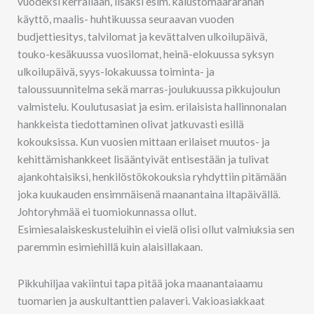
vuodeksi kerrallaan, lisäksi esim. kalustomäärärahan
käyttö, maalis- huhtikuussa seuraavan vuoden
budjettiesitys, talvilomat ja kevättalven ulkoilupäivä,
touko-kesäkuussa vuosilomat, heinä-elokuussa syksyn
ulkoilupäivä, syys-lokakuussa toiminta- ja
taloussuunnitelma sekä marras-joulukuussa pikkujoulun
valmistelu. Koulutusasiat ja esim. erilaisista hallinnonalan
hankkeista tiedottaminen olivat jatkuvasti esillä
kokouksissa. Kun vuosien mittaan erilaiset muutos- ja
kehittämishankkeet lisääntyivät entisestään ja tulivat
ajankohtaisiksi, henkilöstökokouksia ryhdyttiin pitämään
joka kuukauden ensimmäisenä maanantaina iltapäivällä.
Johtoryhmää ei tuomiokunnassa ollut.
Esimiesalaiskeskusteluihin ei vielä olisi ollut valmiuksia sen
paremmin esimiehillä kuin alaisillakaan.
Pikkuhiljaa vakiintui tapa pitää joka maanantaiaamu
tuomarien ja auskultanttien palaveri. Vakioasiakkaat