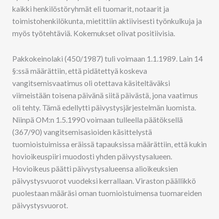
kaikki henkilöstöryhmät eli tuomarit, notaarit ja
toimistohenkilökunta, mietittiin aktiivisesti työnkulkuja ja
myös työtehtäviä. Kokemukset olivat positiivisia.
Pakkokeinolaki (450/1987) tuli voimaan 1.1.1989. Lain 14
§:ssä määrättiin, että pidätettyä koskeva
vangitsemisvaatimus oli otettava käsiteltäväksi
viimeistään toisena päivänä siitä päivästä, jona vaatimus
oli tehty. Tämä edellytti päivystysjärjestelmän luomista.
Niinpä OM:n 1.5.1990 voimaan tulleella päätöksellä
(367/90) vangitsemisasioiden käsittelystä
tuomioistuimissa eräissä tapauksissa määrättiin, että kukin
hovioikeuspiiri muodosti yhden päivystysalueen.
Hovioikeus päätti päivystysalueensa alioikeuksien
päivystysvuorot vuodeksi kerrallaan. Viraston päällikkö
puolestaan määräsi oman tuomioistuimensa tuomareiden
päivystysvuorot.