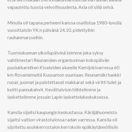
vapautettu tuosta velvollisuudesta. Asia oli sillä selvä.
Minulla oli tapana perheeni kanssa osallistua 1980-luvulla
vuosittaisiin YK:n päivänä 24.10. pidettyihin
rauhanmarsseihin.
Tuomiokunnan ulkoilupäivinä teimme joka syksy
vahtimestari Reunamäen organisoiman kokopäivän
puolukkaretken Kivaloiden alueelle Kemijokivarressa 60
km Rovaniemeltä Kuusamon suuntaan. Reunamäki hankki
ruoat, juomat ja paistettavat makkarat sekä viritti tulet ja
keitti pannukahvit. Kevättalvisin hiihtelimme ja
laskettelimme jossain Lapin laskettelukeskuksessa.
Kanslia sijaitsi kaupungin keskustassa. Käräjähuoneisto
sijaitsi valtion virastotalossa radan varressa. Kanslia oli
sijoitettu asuinkerrostalon kerroksiin epäkäytännöllisiin