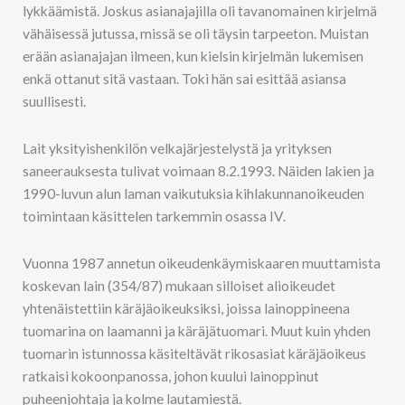
lykkäämistä. Joskus asianajajilla oli tavanomainen kirjelmä
vähäisessä jutussa, missä se oli täysin tarpeeton. Muistan
erään asianajajan ilmeen, kun kielsin kirjelmän lukemisen
enkä ottanut sitä vastaan. Toki hän sai esittää asiansa
suullisesti.
Lait yksityishenkilön velkajärjestelystä ja yrityksen
saneerauksesta tulivat voimaan 8.2.1993. Näiden lakien ja
1990-luvun alun laman vaikutuksia kihlakunnanoikeuden
toimintaan käsittelen tarkemmin osassa IV.
Vuonna 1987 annetun oikeudenkäymiskaaren muuttamista
koskevan lain (354/87) mukaan silloiset alioikeudet
yhtenäistettiin käräjäoikeuksiksi, joissa lainoppineena
tuomarina on laamanni ja käräjätuomari. Muut kuin yhden
tuomarin istunnossa käsiteltävät rikosasiat käräjäoikeus
ratkaisi kokoonpanossa, johon kuului lainoppinut
puheenjohtaja ja kolme lautamiestä.