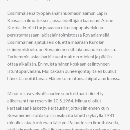
Ensimmäisenä työpäivänäni huomasin aamun Lapin
Kansassa ilmoituksen, jossa edeltäjäni laamanni Aarne
Kurola ilmoitti tarjoavansa oikeusapupalveluksia
perustamassaan lakiasiaintoimistossa Rovaniemellä.
Ensimmäinen ajatukseni oli, että määrään Kurolan
esiintymiskieltoon Rovaniemen kihlakunnanoikeudessa.
Tarkemmin asiaa harkittuani maltoin mieleni ja päätin
ottaa aikalisän. En muista hänen koskaan esiintyneen
istuntopäivänäni. Muiltakaan puheenjohtajilta en kuullut
hänestä moitittavaa. Hänen toimintansa hiipui ajan kanssa.
Minut oli asevelvollisuuden suoritettuani siirretty
alikersanttina reserviin 10.5.1964. Minua ei ollut
kertaakaan käsketty kertausharjoituksiin ennen kuin
Rovaniemen sotilaspiirin esikunta lähetti syksyllä 1981
minulle asiaa koskevan käskyn. Palautin sen ilmoituksella,
että lain mukaan olin kihlakunnantuomarina rauhan aikana