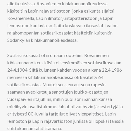
alioikeuksissa. Rovaniemen kihlakunnanoikeudessa
käsiteltiin Lapin rajavartiostoon, jonka esikunta sijaitsi
Rovaniemellä, Lapin ilmatorjuntapatteristoon ja Lapin
lennostoon kuuluvia sotilaita koskevat rikosasiat. Ivalon
rajakomppanian sotilasrikosasiat käsiteltiin kuitenkin
Sodankylän kihlakunnanoikeudessa.
Sotilasrikosasiat otin omaan rooteliini. Rovaniemen
kihlakunnanoikeus käsitteli ensimmäisen sotilasrikosasian
24.4.1984. Siitä kuluneen kahden vuoden aikana 22.4.1986
mennessä kihlakunnanoikeudessa oli käsitelty 64
sotilasrikosasiaa. Muutoksen seurauksena rupesin
saamaan avec-kutsuja sanottujen joukko-osastojen
vuosipäivien iltajuhliin, mihin puolisoni Sannan kanssa
mielihyvin osallistuimme. Juhlat olivat hyvin järjestettyjä ja
erityisesti 80-luvulla tarjoilut olivat ylenpalttiset. Lapin
lennoston ja Lapin rajavartioston juhlissa oli lopuksi tanssia
soittokunnan tahdittamana.