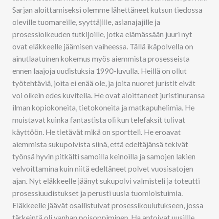
Sarjan aloittamiseksi olemme lähettäneet kutsun tiedossa
oleville tuomareille, syyttäjille, asianajajille ja
prosessioikeuden tutkijoille, jotka elämässään juuri nyt
ovat eläkkeelle jäämisen vaiheessa. Tällä ikäpolvella on
ainutlaatuinen kokemus myös aiemmista prosesseista
ennen laajoja uudistuksia 1990-luvulla. Heillä on ollut
työtehtäviä, joita ei enää ole, ja joita nuoret juristit eivät
voi oikein edes kuvitella. He ovat aloittaneet juristinuransa
ilman kopiokoneita, tietokoneita ja matkapuhelimia. He
muistavat kuinka fantastista oli kun telefaksit tulivat
käyttöön. He tietävät mikä on sportteli. He eroavat
aiemmista sukupolvista siinä, että edeltäjänsä tekivät
työnsä hyvin pitkälti samoilla keinoilla ja samojen lakien
velvoittamina kuin niitä edeltäneet polvet vuosisatojen
ajan. Nyt eläkkeelle jäänyt sukupolvi valmisteli ja toteutti
prosessiuudistukset ja perusti uusia tuomioistuimia.
Eläkkeelle jäävät osallistuivat prosessikoulutukseen, jossa
tärkeintä oli vanhan poisoppiminen. Ha antoivat uusillle