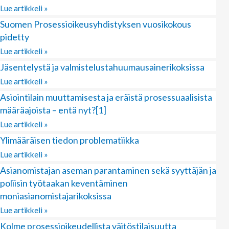
Lue artikkeli »
Suomen Prosessioikeusyhdistyksen vuosikokous
pidetty
Lue artikkeli »
Jäsentelystä ja valmistelustahuumausainerikoksissa
Lue artikkeli »
Asiointilain muuttamisesta ja eräistä prosessuaalisista
määräajoista – entä nyt?[1]
Lue artikkeli »
Ylimääräisen tiedon problematiikka
Lue artikkeli »
Asianomistajan aseman parantaminen sekä syyttäjän ja
poliisin työtaakan keventäminen
moniasianomistajarikoksissa
Lue artikkeli »
Kolme prosessioikeudellista väitöstilaisuutta