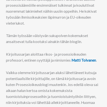
prosessisäännöille ensimmäiset tulkinnat ja kouluttivat
nuoremmat lakimiehet näihin uusiin oppeihin. He kokivat
työssään ihmisoikeuksien läpimurron ja EU-oikeuden
vieteriukot.
Tämän työssään väistyvän sukupolven kokemukset
ansaitsevat tulla kootuksi ainakin tähän blogiin.
Kirjoitussarjan aloittaa rikos- ja prosessioikeuden
professori, entinen syyttäjä ja nimismies
Matti Tolvanen
.
Vaikka olemme kirjoitussarjan aluksi lähettäneet kutsuja
potentiaalisille kirjoittajille, on tämä kirjoitussarja avoin
kuten Prosessioikeusblogi muutenkin. Jos edellä oleva sai
aikaan halun kertoa omista kokemuksista
tuomioistuinprosesseihin ja tuomioistuintyöhön liittyen,
niin kirjoituksia voi lähettää allekirjoittaneelle. Huomaa