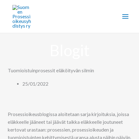
Siirry
sisältöön
Blogit
Tuomioistuinprosessit eläköityvän silmin
25/01/2022
Prosessioikeusblogissa aloitetaan sarja kirjoituksia, joissa
eläkkeelle jääneet tai jäävät taikka eläkkeelle joutuneet
kertovat urastaan: prosessien, prosessioikeuden ja
tuomioistuinten kehittymisestä uransa alusta näihin päiviin.