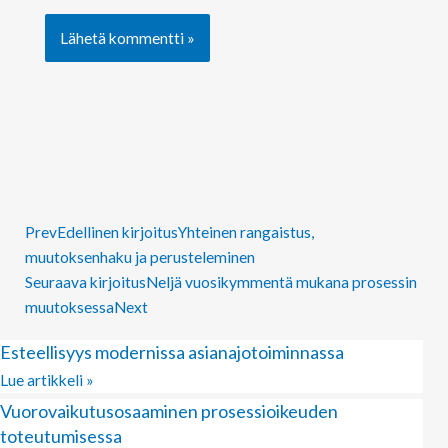
Prev
Edellinen kirjoitus
Yhteinen rangaistus,
muutoksenhaku ja perusteleminen
Seuraava kirjoitus
Neljä vuosikymmentä mukana prosessin
muutoksessa
Next
Esteellisyys modernissa asianajotoiminnassa
Lue artikkeli »
Vuorovaikutusosaaminen prosessioikeuden
toteutumisessa