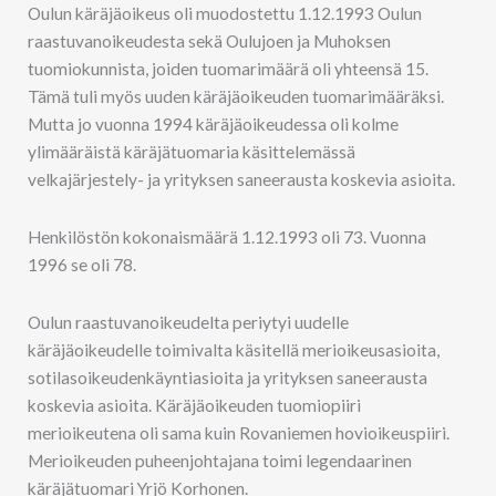
Oulun käräjäoikeus oli muodostettu 1.12.1993 Oulun
raastuvanoikeudesta sekä Oulujoen ja Muhoksen
tuomiokunnista, joiden tuomarimäärä oli yhteensä 15.
Tämä tuli myös uuden käräjäoikeuden tuomarimääräksi.
Mutta jo vuonna 1994 käräjäoikeudessa oli kolme
ylimääräistä käräjätuomaria käsittelemässä
velkajärjestely- ja yrityksen saneerausta koskevia asioita.
Henkilöstön kokonaismäärä 1.12.1993 oli 73. Vuonna
1996 se oli 78.
Oulun raastuvanoikeudelta periytyi uudelle
käräjäoikeudelle toimivalta käsitellä merioikeusasioita,
sotilasoikeudenkäyntiasioita ja yrityksen saneerausta
koskevia asioita. Käräjäoikeuden tuomiopiiri
merioikeutena oli sama kuin Rovaniemen hovioikeuspiiri.
Merioikeuden puheenjohtajana toimi legendaarinen
käräjätuomari Yrjö Korhonen.