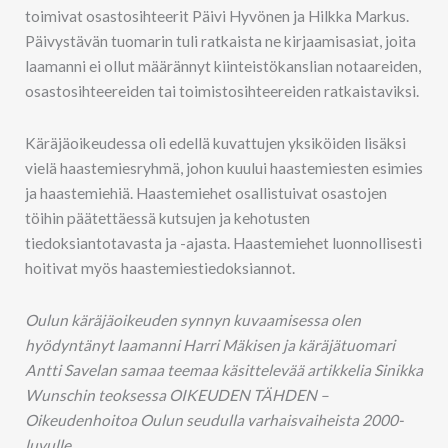
toimivat osastosihteerit Päivi Hyvönen ja Hilkka Markus.
Päivystävän tuomarin tuli ratkaista ne kirjaamisasiat, joita
laamanni ei ollut määrännyt kiinteistökanslian notaareiden,
osastosihteereiden tai toimistosihteereiden ratkaistaviksi.
Käräjäoikeudessa oli edellä kuvattujen yksiköiden lisäksi
vielä haastemiesryhmä, johon kuului haastemiesten esimies
ja haastemiehiä. Haastemiehet osallistuivat osastojen
töihin päätettäessä kutsujen ja kehotusten
tiedoksiantotavasta ja -ajasta. Haastemiehet luonnollisesti
hoitivat myös haastemiestiedoksiannot.
Oulun käräjäoikeuden synnyn kuvaamisessa olen
hyödyntänyt laamanni Harri Mäkisen ja käräjätuomari
Antti Savelan samaa teemaa käsittelevää artikkelia Sinikka
Wunschin teoksessa OIKEUDEN TÄHDEN –
Oikeudenhoitoa Oulun seudulla varhaisvaiheista 2000-
luvulle.