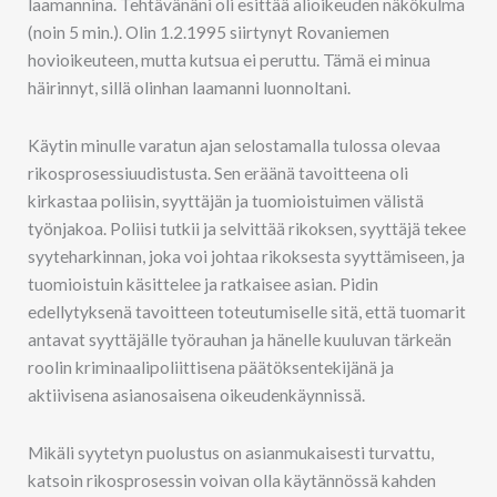
laamannina. Tehtävänäni oli esittää alioikeuden näkökulma
(noin 5 min.). Olin 1.2.1995 siirtynyt Rovaniemen
hovioikeuteen, mutta kutsua ei peruttu. Tämä ei minua
häirinnyt, sillä olinhan laamanni luonnoltani.
Käytin minulle varatun ajan selostamalla tulossa olevaa
rikosprosessiuudistusta. Sen eräänä tavoitteena oli
kirkastaa poliisin, syyttäjän ja tuomioistuimen välistä
työnjakoa. Poliisi tutkii ja selvittää rikoksen, syyttäjä tekee
syyteharkinnan, joka voi johtaa rikoksesta syyttämiseen, ja
tuomioistuin käsittelee ja ratkaisee asian. Pidin
edellytyksenä tavoitteen toteutumiselle sitä, että tuomarit
antavat syyttäjälle työrauhan ja hänelle kuuluvan tärkeän
roolin kriminaalipoliittisena päätöksentekijänä ja
aktiivisena asianosaisena oikeudenkäynnissä.
Mikäli syytetyn puolustus on asianmukaisesti turvattu,
katsoin rikosprosessin voivan olla käytännössä kahden