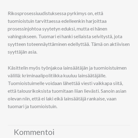
Rikosprosessiuudistuksessa pyrkimys on, että
tuomioistuin tarvittaessa edelleenkin harjoittaa
prosessinjohtoa syytetyn eduksi, mutta ei hänen
vahingokseen. Tuomari ei hanki sellaista selvitystä, jota
syytteen toteennäyttäminen edellyttää. Tämä on aktiivisen
syyttäjän asia.
Käsittelin myös työnjakoa lainsäätäjän ja tuomioistuimen
välillä: kriminaalipolitiikka kuuluu lainsäätäjälle.
Tuomioistuimelle voidaan lähettää viesti vaikkapa siitä,
että talousrikoksista tuomitaan liian lievästi. Sanoin asian
olevan niin, että ei laki eikä lainsäätäjä rankaise, vaan
tuomari ja tuomioistuin.
Kommentoi