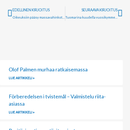
Prev
Ne
EDELLINEN KIRJOITUS
SEURAAVA KIRJOITUS
Oikeuksiin pääsy massavahinkotilanteissa
Tuomarina kuudella vuosikymmenellä, osa IX
Page
Page
Page
Olof Palmen murhaa ratkaisemassa
LUE ARTIKKELI »
Förberedelsen i tvistemål – Valmistelu riita-
asiassa
LUE ARTIKKELI »