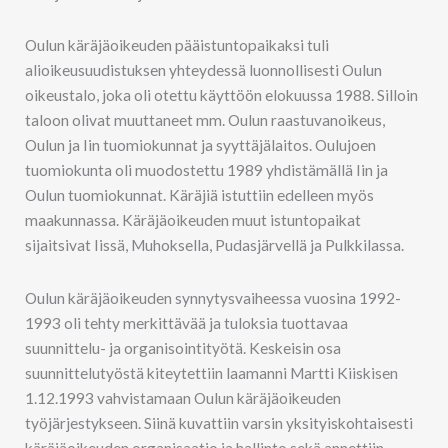
Oulun käräjäoikeuden pääistuntopaikaksi tuli
alioikeusuudistuksen yhteydessä luonnollisesti Oulun
oikeustalo, joka oli otettu käyttöön elokuussa 1988. Silloin
taloon olivat muuttaneet mm. Oulun raastuvanoikeus,
Oulun ja Iin tuomiokunnat ja syyttäjälaitos. Oulujoen
tuomiokunta oli muodostettu 1989 yhdistämällä Iin ja
Oulun tuomiokunnat. Käräjiä istuttiin edelleen myös
maakunnassa. Käräjäoikeuden muut istuntopaikat
sijaitsivat Iissä, Muhoksella, Pudasjärvellä ja Pulkkilassa.
Oulun käräjäoikeuden synnytysvaiheessa vuosina 1992-
1993 oli tehty merkittävää ja tuloksia tuottavaa
suunnittelu- ja organisointityötä. Keskeisin osa
suunnittelutyöstä kiteytettiin laamanni Martti Kiiskisen
1.12.1993 vahvistamaan Oulun käräjäoikeuden
työjärjestykseen. Siinä kuvattiin varsin yksityiskohtaisesti
käräjäoikeuden organisaatio ja hallinto sekä annettiin