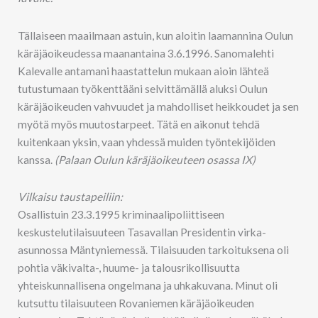
Tällaiseen maailmaan astuin, kun aloitin laamannina Oulun
käräjäoikeudessa maanantaina 3.6.1996. Sanomalehti
Kalevalle antamani haastattelun mukaan aioin lähteä
tutustumaan työkenttääni selvittämällä aluksi Oulun
käräjäoikeuden vahvuudet ja mahdolliset heikkoudet ja sen
myötä myös muutostarpeet. Tätä en aikonut tehdä
kuitenkaan yksin, vaan yhdessä muiden työntekijöiden
kanssa.
(Palaan Oulun käräjäoikeuteen osassa IX)
Vilkaisu taustapeiliin:
Osallistuin 23.3.1995 kriminaalipoliittiseen
keskustelutilaisuuteen Tasavallan Presidentin virka-
asunnossa Mäntyniemessä. Tilaisuuden tarkoituksena oli
pohtia väkivalta-, huume- ja talousrikollisuutta
yhteiskunnallisena ongelmana ja uhkakuvana. Minut oli
kutsuttu tilaisuuteen Rovaniemen käräjäoikeuden