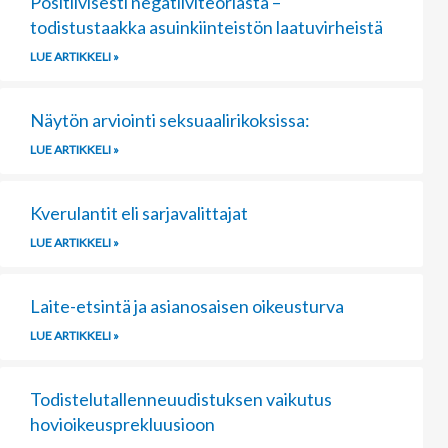
Positiivisesti negatiiviteoriasta –
todistustaakka asuinkiinteistön laatuvirheistä
LUE ARTIKKELI »
Näytön arviointi seksuaalirikoksissa:
LUE ARTIKKELI »
Kverulantit eli sarjavalittajat
LUE ARTIKKELI »
Laite-etsintä ja asianosaisen oikeusturva
LUE ARTIKKELI »
Todistelutallenneuudistuksen vaikutus
hovioikeusprekluusioon