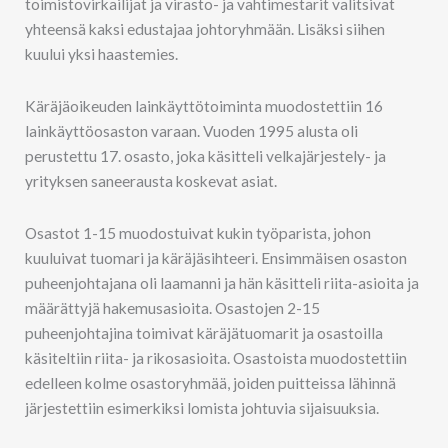
toimistovirkailijat ja virasto- ja vahtimestarit valitsivat
yhteensä kaksi edustajaa johtoryhmään. Lisäksi siihen
kuului yksi haastemies.
Käräjäoikeuden lainkäyttötoiminta muodostettiin 16
lainkäyttöosaston varaan. Vuoden 1995 alusta oli
perustettu 17. osasto, joka käsitteli velkajärjestely- ja
yrityksen saneerausta koskevat asiat.
Osastot 1-15 muodostuivat kukin työparista, johon
kuuluivat tuomari ja käräjäsihteeri. Ensimmäisen osaston
puheenjohtajana oli laamanni ja hän käsitteli riita-asioita ja
määrättyjä hakemusasioita. Osastojen 2-15
puheenjohtajina toimivat käräjätuomarit ja osastoilla
käsiteltiin riita- ja rikosasioita. Osastoista muodostettiin
edelleen kolme osastoryhmää, joiden puitteissa lähinnä
järjestettiin esimerkiksi lomista johtuvia sijaisuuksia.