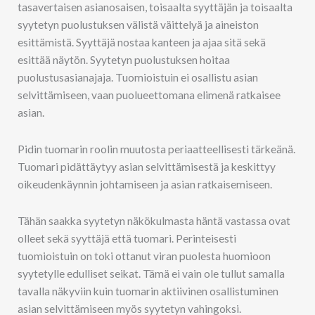
tasavertaisen asianosaisen, toisaalta syyttäjän ja toisaalta
syytetyn puolustuksen välistä väittelyä ja aineiston
esittämistä. Syyttäjä nostaa kanteen ja ajaa sitä sekä
esittää näytön. Syytetyn puolustuksen hoitaa
puolustusasianajaja. Tuomioistuin ei osallistu asian
selvittämiseen, vaan puolueettomana elimenä ratkaisee
asian.
Pidin tuomarin roolin muutosta periaatteellisesti tärkeänä.
Tuomari pidättäytyy asian selvittämisestä ja keskittyy
oikeudenkäynnin johtamiseen ja asian ratkaisemiseen.
Tähän saakka syytetyn näkökulmasta häntä vastassa ovat
olleet sekä syyttäjä että tuomari. Perinteisesti
tuomioistuin on toki ottanut viran puolesta huomioon
syytetylle edulliset seikat. Tämä ei vain ole tullut samalla
tavalla näkyviin kuin tuomarin aktiivinen osallistuminen
asian selvittämiseen myös syytetyn vahingoksi.