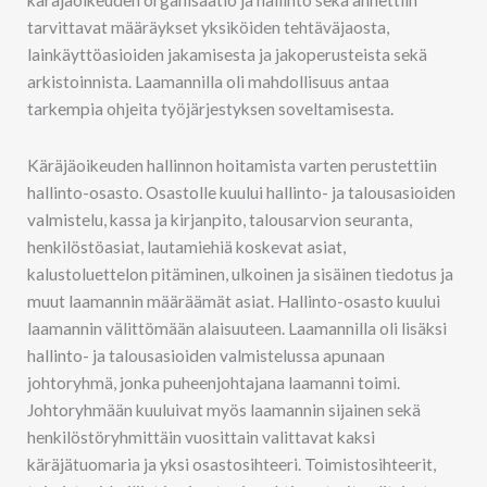
tarvittavat määräykset yksiköiden tehtäväjaosta,
lainkäyttöasioiden jakamisesta ja jakoperusteista sekä
arkistoinnista. Laamannilla oli mahdollisuus antaa
tarkempia ohjeita työjärjestyksen soveltamisesta.
Käräjäoikeuden hallinnon hoitamista varten perustettiin
hallinto-osasto. Osastolle kuului hallinto- ja talousasioiden
valmistelu, kassa ja kirjanpito, talousarvion seuranta,
henkilöstöasiat, lautamiehiä koskevat asiat,
kalustoluettelon pitäminen, ulkoinen ja sisäinen tiedotus ja
muut laamannin määräämät asiat. Hallinto-osasto kuului
laamannin välittömään alaisuuteen. Laamannilla oli lisäksi
hallinto- ja talousasioiden valmistelussa apunaan
johtoryhmä, jonka puheenjohtajana laamanni toimi.
Johtoryhmään kuuluivat myös laamannin sijainen sekä
henkilöstöryhmittäin vuosittain valittavat kaksi
käräjätuomaria ja yksi osastosihteeri. Toimistosihteerit,