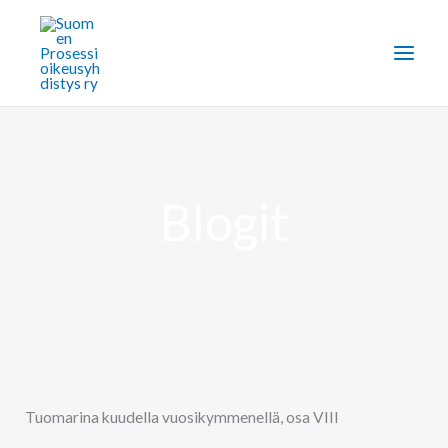
Siirry
sisältöön
Blogit
Tuomarina kuudella vuosikymmenellä, osa VIII