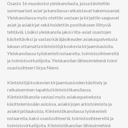
Osasto 16 muodostui yleiskansliasta, jossa käsiteltiin
summaariset asiat ja kansliassa ratkaistavat hakemusasiat.
Yleiskansliassa myös otettiin vastaan ja kirjattiin saapuvat
asiat ja asiakirjat sekä hoidettiin postitukseen liittyviä
tehtäviä. Lisäksi yleiskanslia jakoi riita-asiat osastojen
käsiteltäviksi ja vastasi käräjäoikeuden asiakaspalvelusta
lukuun ottamatta kiinteistöjä koskevia kirjaamisasioita.
Yleiskansliassa työskenteli notaareita, toimistosihteereitä
ja toimistovirkailijoita. Yleiskanslian lähiesimiehenä toimi
osastosihteeri Sirpa Niemi.
Kiinteistöjä koskevien kirjaamisasioiden käsittely ja
ratkaiseminen tapahtui kiinteistökansliassa.
Kiinteistökanslia vastasi myös asiakaspalvelusta
käsittelemissään asioissa, asiakirjojen arkistoinnista ja
asiakirjatilauksista. Kiinteistökansliassa työskenteli
notaareita, kaksi osastosihteeriä, toimistosihteereitä ja
toimistovirkailijoita. Kiinteistökanslian lähiesimiehinä