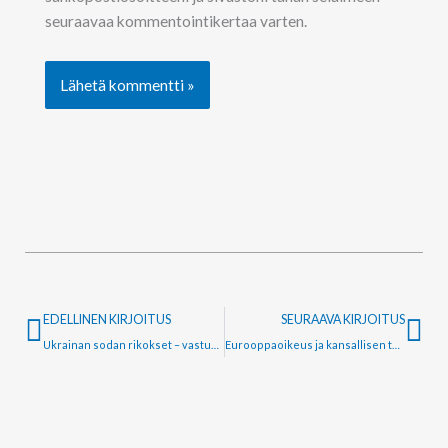
seuraavaa kommentointikertaa varten.
Prev
Ne
EDELLINEN KIRJOITUS
SEURAAVA KIRJOITUS
Ukrainan sodan rikokset – vastuuseen saattamisen haasteet ja mahdollisuudet
Eurooppaoikeus ja kansallisen tuomion lopullisuus