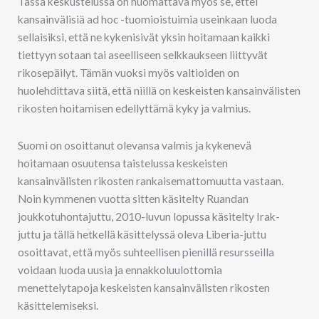
Tässä keskustelussa on huomattava myös se, ettei
kansainvälisiä ad hoc -tuomioistuimia useinkaan luoda
sellaisiksi, että ne kykenisivät yksin hoitamaan kaikki
tiettyyn sotaan tai aseelliseen selkkaukseen liittyvät
rikosepäilyt. Tämän vuoksi myös valtioiden on
huolehdittava siitä, että niillä on keskeisten kansainvälisten
rikosten hoitamisen edellyttämä kyky ja valmius.
Suomi on osoittanut olevansa valmis ja kykenevä
hoitamaan osuutensa taistelussa keskeisten
kansainvälisten rikosten rankaisemattomuutta vastaan.
Noin kymmenen vuotta sitten käsitelty Ruandan
joukkotuhontajuttu, 2010-luvun lopussa käsitelty Irak-
juttu ja tällä hetkellä käsittelyssä oleva Liberia-juttu
osoittavat, että myös suhteellisen pienillä resursseilla
voidaan luoda uusia ja ennakkoluulottomia
menettelytapoja keskeisten kansainvälisten rikosten
käsittelemiseksi.