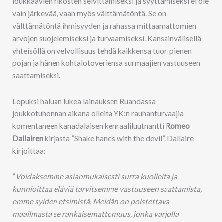
loukkaavien rikosten selvittämiseksi ja syyttämiseksi ei ole
vain järkevää, vaan myös välttämätöntä. Se on
välttämätöntä ihmisyyden ja rahassa mittaamattomien
arvojen suojelemiseksi ja turvaamiseksi. Kansainvälisellä
yhteisöllä on velvollisuus tehdä kaikkensa tuon pienen
pojan ja hänen kohtalotoveriensa surmaajien vastuuseen
saattamiseksi.
Lopuksi haluan lukea lainauksen Ruandassa
joukkotuhonnan aikana olleita YK:n rauhanturvaajia
komentaneen kanadalaisen kenraaliluutnantti
Romeo
Dallairen
kirjasta ”Shake hands with the devil”. Dallaire
kirjoittaa:
”
Voidaksemme asianmukaisesti surra kuolleita ja
kunnioittaa eläviä tarvitsemme vastuuseen saattamista,
emme syiden etsimistä. Meidän on poistettava
maailmasta se rankaisemattomuus, jonka varjolla