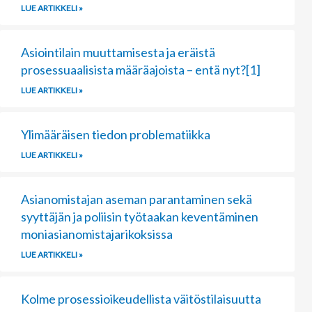
LUE ARTIKKELI »
Asiointilain muuttamisesta ja eräistä
prosessuaalisista määräajoista – entä nyt?[1]
LUE ARTIKKELI »
Ylimääräisen tiedon problematiikka
LUE ARTIKKELI »
Asianomistajan aseman parantaminen sekä
syyttäjän ja poliisin työtaakan keventäminen
moniasianomistajarikoksissa
LUE ARTIKKELI »
Kolme prosessioikeudellista väitöstilaisuutta