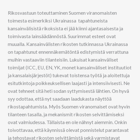
Rikosvastuun toteuttaminen Suomen viranomaisten
toimesta esimerkiksi Ukrainassa tapahtuneista
kansainvälisistä rikoksista ei jää kiinni ajantasaisesta ja
toimivasta lainsäädännöstä. Suurimmat esteet ovat
muualla. Kansainvälisten rikosten tutkinnassa Ukrainassa
on tapahtunut ennennäkemätöntä edistymistä verrattuna
muihin vastaaviin tilanteisiin. Lukuisat kansainväliset
toimijat (ICC, EU, EN, YK, monet kansainväliset instituutiot
ja kansalaisjärjestöt) tukevat toistensa työtä ja aloitettuja
esitutkintoja poikkeuksellisen laajasti ja intensiivisesti. Ne
ovat tehneet sitä heti sodan syttymisestä lähtien. On hyvä
syy odottaa, että nyt saadaan laadukasta näyttöä
rikostapahtumista. Myös Suomen viranomaiset ovat hyvin
tilanteen tasalla, ja mekanismit rikosten selvittämiseksi
ovat valmiudessa. Tällaista en ole nähnyt aiemmin. Onkin
toivottavaa, että käynnissä olevat ponnistelut parantavat
ja tehostavat rikosten selvittämistä sekä varmistavat