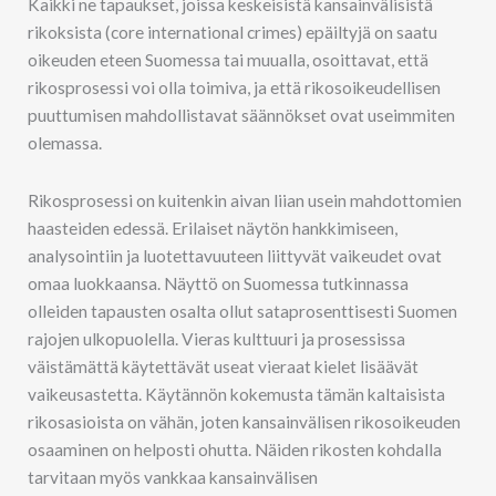
Kaikki ne tapaukset, joissa keskeisistä kansainvälisistä
rikoksista (core international crimes) epäiltyjä on saatu
oikeuden eteen Suomessa tai muualla, osoittavat, että
rikosprosessi voi olla toimiva, ja että rikosoikeudellisen
puuttumisen mahdollistavat säännökset ovat useimmiten
olemassa.
Rikosprosessi on kuitenkin aivan liian usein mahdottomien
haasteiden edessä. Erilaiset näytön hankkimiseen,
analysointiin ja luotettavuuteen liittyvät vaikeudet ovat
omaa luokkaansa. Näyttö on Suomessa tutkinnassa
olleiden tapausten osalta ollut sataprosenttisesti Suomen
rajojen ulkopuolella. Vieras kulttuuri ja prosessissa
väistämättä käytettävät useat vieraat kielet lisäävät
vaikeusastetta. Käytännön kokemusta tämän kaltaisista
rikosasioista on vähän, joten kansainvälisen rikosoikeuden
osaaminen on helposti ohutta. Näiden rikosten kohdalla
tarvitaan myös vankkaa kansainvälisen