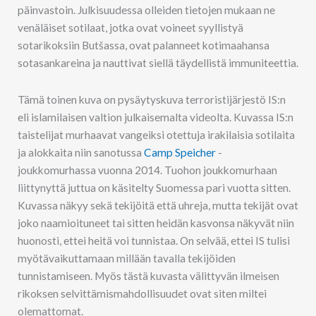
päinvastoin. Julkisuudessa olleiden tietojen mukaan ne
venäläiset sotilaat, jotka ovat voineet syyllistyä
sotarikoksiin Butšassa, ovat palanneet kotimaahansa
sotasankareina ja nauttivat siellä täydellistä immuniteettia.
Tämä toinen kuva on pysäytyskuva terroristijärjestö IS:n
eli islamilaisen valtion julkaisemalta videolta. Kuvassa IS:n
taistelijat murhaavat vangeiksi otettuja irakilaisia sotilaita
ja alokkaita niin sanotussa
Camp
S
peicher
-
joukkomurhassa vuonna 2014. Tuohon joukkomurhaan
liittynyttä juttua on käsitelty Suomessa pari vuotta sitten.
Kuvassa näkyy sekä tekijöitä että uhreja, mutta tekijät ovat
joko naamioituneet tai sitten heidän kasvonsa näkyvät niin
huonosti, ettei heitä voi tunnistaa. On selvää, ettei IS tulisi
myötävaikuttamaan millään tavalla tekijöiden
tunnistamiseen. Myös tästä kuvasta välittyvän ilmeisen
rikoksen selvittämismahdollisuudet ovat siten miltei
olemattomat.