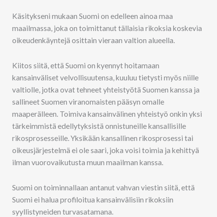
Käsitykseni mukaan Suomi on edelleen ainoa maa
maailmassa, joka on toimittanut tällaisia rikoksia koskevia
oikeudenkäyntejä osittain vieraan valtion alueella.
Kiitos siitä, että Suomi on kyennyt hoitamaan
kansainväliset velvollisuutensa, kuuluu tietysti myös niille
valtiolle, jotka ovat tehneet yhteistyötä Suomen kanssa ja
sallineet Suomen viranomaisten pääsyn omalle
maaperälleen. Toimiva kansainvälinen yhteistyö onkin yksi
tärkeimmistä edellytyksistä onnistuneille kansallisille
rikosprosesseille. Yksikään kansallinen rikosprosessi tai
oikeusjärjestelmä ei ole saari, joka voisi toimia ja kehittyä
ilman vuorovaikutusta muun maailman kanssa.
Suomi on toiminnallaan antanut vahvan viestin siitä, että
Suomi ei halua profiloitua kansainvälisiin rikoksiin
syyllistyneiden turvasatamana.