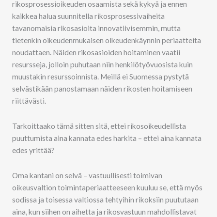
rikosprosessioikeuden osaamista sekä kykyä ja ennen
kaikkea halua suunnitella rikosprosessivaiheita
tavanomaisia rikosasioita innovatiivisemmin, mutta
tietenkin oikeudenmukaisen oikeudenkäynnin periaatteita
noudattaen. Näiden rikosasioiden hoitaminen vaatii
resursseja, jolloin puhutaan niin henkilötyövuosista kuin
muustakin resurssoinnista. Meillä ei Suomessa pystytä
selvästikään panostamaan näiden rikosten hoitamiseen
riittävästi.
Tarkoittaako tämä sitten sitä, ettei rikosoikeudellista
puuttumista aina kannata edes harkita – ettei aina kannata
edes yrittää?
Oma kantani on selvä – vastuullisesti toimivan
oikeusvaltion toimintaperiaatteeseen kuuluu se, että myös
sodissa ja toisessa valtiossa tehtyihin rikoksiin puututaan
aina, kun siihen on aihetta ja rikosvastuun mahdollistavat