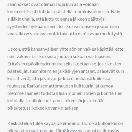
säännökset ovat olemassa, ja kun asia voidaan
konkreettisesti tutkia ja käsitellä tuomioistuimessa. Näin
silläkin uhalla, että juttu toisensa jälkeen päättyisi
syytteiden hylkäämiseen. Jo rikosvastuuseen joutumisen
vaaralla on vakavaa moitittavuutta osoittavaa merkitystä.
Uskon, että kansanvälisen yhteisön on vaikea käsittää, ettei
näin vakavista rikoksista joutuisi kukaan vastuuseen.
Erityisen epäoikeudenmukaiseksi koetaan se, jos rikosten
päätekijät, suunnitelmien ja käskyjen antajat, pääsevät kuin
koirat veräjästä ja voivat jatkaa elämäänsä kaikessa
rauhassa. Rankaisemattomuuden kulttuurin jatkumoa
olemme saaneet todistaa liian monien sotien ja konfliktien
kohdalla, ja silloin luottamus oikeusjärjestelmään
oikeutetusti kokee kovan kolauksen.
Keskustelua tulee käydä pikemmin siitä, mikä kulloinkin on
oikea taho puuttumaan. Tämä kysymys nousi esille myös