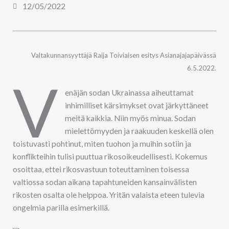
12/05/2022
Valtakunnansyyttäjä Raija Toiviaisen esitys Asianajajapäivässä
6.5.2022.
V
enäjän sodan Ukrainassa aiheuttamat
inhimilliset kärsimykset ovat järkyttäneet
meitä kaikkia. Niin myös minua. Sodan
mielettömyyden ja raakuuden keskellä olen
toistuvasti pohtinut, miten tuohon ja muihin sotiin ja
konflikteihin tulisi puuttua rikosoikeudellisesti. Kokemus
osoittaa, ettei rikosvastuun toteuttaminen toisessa
valtiossa sodan aikana tapahtuneiden kansainvälisten
rikosten osalta ole helppoa. Yritän valaista eteen tulevia
ongelmia parilla esimerkillä.