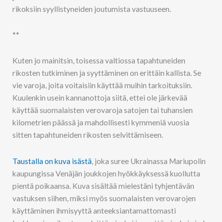
rikoksiin syyllistyneiden joutumista vastuuseen.
**
Kuten jo mainitsin, toisessa valtiossa tapahtuneiden
rikosten tutkiminen ja syyttäminen on erittäin kallista. Se
vie varoja, joita voitaisiin käyttää muihin tarkoituksiin.
Kuulenkin usein kannanottoja siitä, ettei ole järkevää
käyttää suomalaisten verovaroja satojen tai tuhansien
kilometrien päässä ja mahdollisesti kymmeniä vuosia
sitten tapahtuneiden rikosten selvittämiseen.
Taustalla on kuva isästä
, joka suree Ukrainassa Mariupolin
kaupungissa Venäjän joukkojen hyökkäyksessä kuollutta
pientä poikaansa. Kuva sisältää mielestäni tyhjentävän
vastuksen siihen, miksi myös suomalaisten verovarojen
käyttäminen ihmisyyttä anteeksiantamattomasti