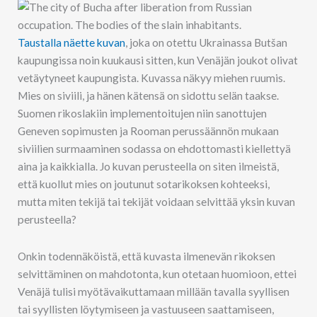
Taustalla näette kuvan
, joka on otettu Ukrainassa Butšan
kaupungissa noin kuukausi sitten, kun Venäjän joukot olivat
vetäytyneet kaupungista. Kuvassa näkyy miehen ruumis.
Mies on siviili, ja hänen kätensä on sidottu selän taakse.
Suomen rikoslakiin implementoitujen niin sanottujen
Geneven sopimusten ja Rooman perussäännön mukaan
siviilien surmaaminen sodassa on ehdottomasti kiellettyä
aina ja kaikkialla. Jo kuvan perusteella on siten ilmeistä,
että kuollut mies on joutunut sotarikoksen kohteeksi,
mutta miten tekijä tai tekijät voidaan selvittää yksin kuvan
perusteella?
Onkin todennäköistä, että kuvasta ilmenevän rikoksen
selvittäminen on mahdotonta, kun otetaan huomioon, ettei
Venäjä tulisi myötävaikuttamaan millään tavalla syyllisen
tai syyllisten löytymiseen ja vastuuseen saattamiseen,