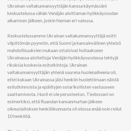
Ukrainan valtakunnansyyttäjän kanssa käymässäni
keskustelussa vähän Venäjän aloittaman hyökkäyssodan
alkamisen jälkeen, joskin hieman eri valossa.
Keskustelussamme Ukrainan valtakunnansyyttäjä esitti
vilpittömän pyynnön, että Suomi ja kansainvälinen yhteisö
mahdollisuuksien mukaan ottaisivat hoitaakseen
Ukrainassa aloitettuja Venäjän hyökkäyssodassa tehtyjä
rikoksia koskevia esitutkintoja. Ukrainan
valtakunnansyyttäjän yhtenä suurena huolenaiheena oli,
ettei kukaan Ukrainassa jäisi henkiin huolehtimaan näistä
esitutkinnoista ja epäiltyjen sotarikollisten vastuuseen
saattamisesta. Huoli ei ole perusteeton. Tiedossani on
esimerkiksi, että Ruandan kansanmurhan jälkeen
oikeuslaitoksen henkilökunnasta oli elossa enää noin reilut
10 henkilöä.