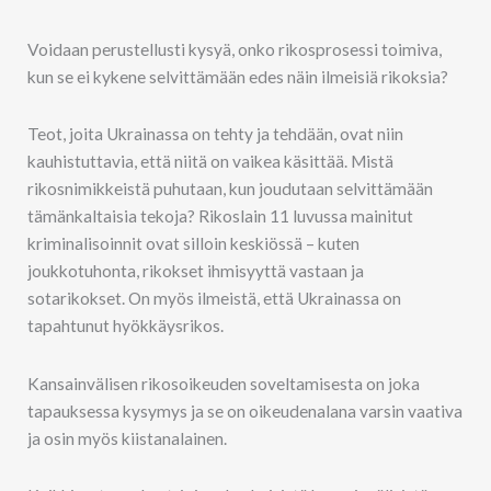
Voidaan perustellusti kysyä, onko rikosprosessi toimiva,
kun se ei kykene selvittämään edes näin ilmeisiä rikoksia?
Teot, joita Ukrainassa on tehty ja tehdään, ovat niin
kauhistuttavia, että niitä on vaikea käsittää. Mistä
rikosnimikkeistä puhutaan, kun joudutaan selvittämään
tämänkaltaisia tekoja? Rikoslain 11 luvussa mainitut
kriminalisoinnit ovat silloin keskiössä – kuten
joukkotuhonta, rikokset ihmisyyttä vastaan ja
sotarikokset. On myös ilmeistä, että Ukrainassa on
tapahtunut hyökkäysrikos.
Kansainvälisen rikosoikeuden soveltamisesta on joka
tapauksessa kysymys ja se on oikeudenalana varsin vaativa
ja osin myös kiistanalainen.