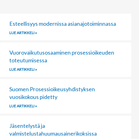
Page
Page
Page
Esteellisyys modernissa asianajotoiminnassa
LUE ARTIKKELI »
Vuorovaikutusosaaminen prosessioikeuden
toteutumisessa
LUE ARTIKKELI »
Suomen Prosessioikeusyhdistyksen
vuosikokous pidetty
LUE ARTIKKELI »
Jäsentelystä ja
valmistelustahuumausainerikoksissa