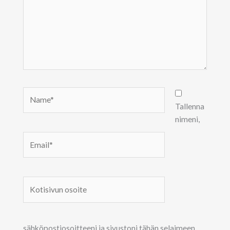
Name*
Tallenna
nimeni,
Email*
Kotisivun
osoite
sähköpostiosoitteeni ja sivustoni tähän selaimeen