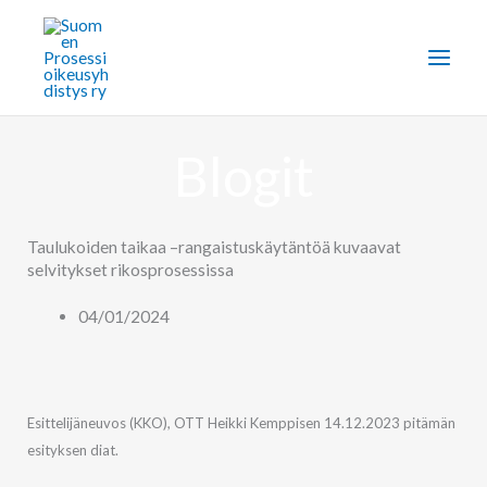
Siirry
sisältöön
Blogit
Taulukoiden taikaa –rangaistuskäytäntöä kuvaavat
selvitykset rikosprosessissa
04/01/2024
Esittelijäneuvos (KKO), OTT Heikki Kemppisen 14.12.2023 pitämän
esityksen diat.