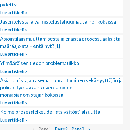
pidetty
Lue artikkeli »
Jäsentelystä ja valmistelustahuumausainerikoksissa
Lue artikkeli »
Asiointilain muuttamisesta ja eräistä prosessuaalisista
määräajoista – entä nyt?[1]
Lue artikkeli »
Ylimääräisen tiedon problematiikka
Lue artikkeli »
Asianomistajan aseman parantaminen sekä syyttäjän ja
poliisin työtaakan keventäminen
moniasianomistajarikoksissa
Lue artikkeli »
Kolme prosessioikeudellista väitöstilaisuutta
Lue artikkeli »
«
Page
1
Page
2
Page
3
»