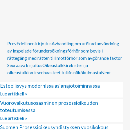
Prev
Edellinen kirjoitus
Avhandling om utökad användning
av inspelade förundersökningsförhör som bevis i
rättegång med rätten till motförhör som avgörande faktor
Seuraava kirjoitus
Oikeustulkkirekisteri ja
oikeustulkkauksenhaasteet tulkin näkökulmasta
Next
Esteellisyys modernissa asianajotoiminnassa
Lue artikkeli »
Vuorovaikutusosaaminen prosessioikeuden
toteutumisessa
Lue artikkeli »
Suomen Prosessioikeusyhdistyksen vuosikokous