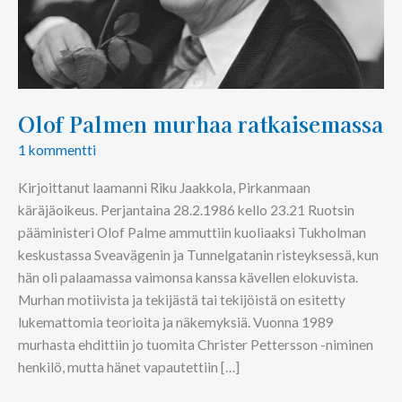
Olof Palmen murhaa ratkaisemassa
1 kommentti
Kirjoittanut laamanni Riku Jaakkola, Pirkanmaan
käräjäoikeus. Perjantaina 28.2.1986 kello 23.21 Ruotsin
pääministeri Olof Palme ammuttiin kuoliaaksi Tukholman
keskustassa Sveavägenin ja Tunnelgatanin risteyksessä, kun
hän oli palaamassa vaimonsa kanssa kävellen elokuvista.
Murhan motiivista ja tekijästä tai tekijöistä on esitetty
lukemattomia teorioita ja näkemyksiä. Vuonna 1989
murhasta ehdittiin jo tuomita Christer Pettersson -niminen
henkilö, mutta hänet vapautettiin […]