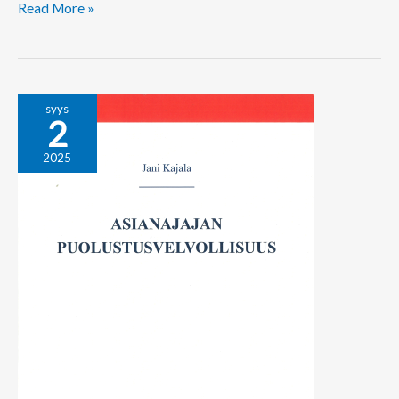
Read More »
Asianajajan
syys
2
puolustusvelvollisuus
2025