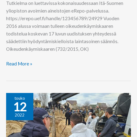
Tutkielma on luettavissa kokonaisuudessaan Itä-Suomen
yliopiston avoimien aineistojen eRepo-palvelussa.
https://erepo.uef.fi/handle/123456789/24929 Vuoden
2016 alussa voimaan tulleen oikeudenkäymiskaaren
todistelua koskevan 17 luvun uudistuksen yhteydessä
säädettiin hyödyntämiskielloista laintasoinen säännös.
Oikeudenkäymiskaaren (732/2015, OK)
Read More »
Toimiva
touko
12
rikosprosessi
oikeusvaltion
2022
takeena