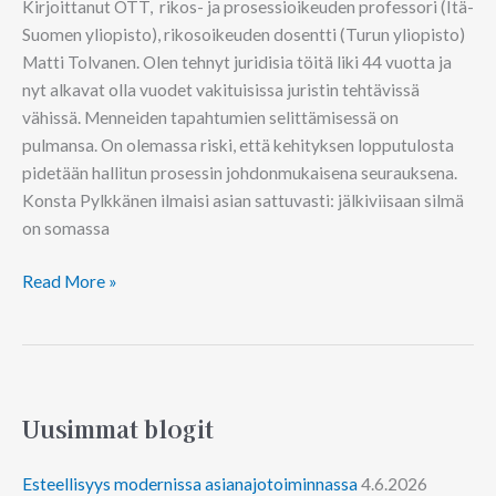
Kirjoittanut OTT, rikos- ja prosessioikeuden professori (Itä-
Suomen yliopisto), rikosoikeuden dosentti (Turun yliopisto)
Matti Tolvanen. Olen tehnyt juridisia töitä liki 44 vuotta ja
nyt alkavat olla vuodet vakituisissa juristin tehtävissä
vähissä. Menneiden tapahtumien selittämisessä on
pulmansa. On olemassa riski, että kehityksen lopputulosta
pidetään hallitun prosessin johdonmukaisena seurauksena.
Konsta Pylkkänen ilmaisi asian sattuvasti: jälkiviisaan silmä
on somassa
Read More »
Uusimmat blogit
Esteellisyys modernissa asianajotoiminnassa
4.6.2026