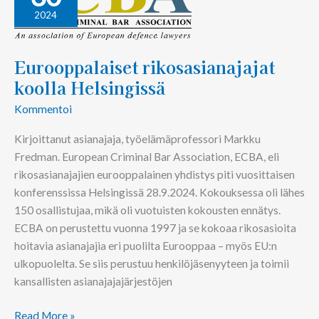
koolla
2024
Helsingissä
Eurooppalaiset rikosasianajajat
koolla Helsingissä
Kommentoi
Kirjoittanut asianajaja, työelämäprofessori Markku
Fredman. European Criminal Bar Association, ECBA, eli
rikosasianajajien eurooppalainen yhdistys piti vuosittaisen
konferenssissa Helsingissä 28.9.2024. Kokouksessa oli lähes
150 osallistujaa, mikä oli vuotuisten kokousten ennätys.
ECBA on perustettu vuonna 1997 ja se kokoaa rikosasioita
hoitavia asianajajia eri puolilta Eurooppaa – myös EU:n
ulkopuolelta. Se siis perustuu henkilöjäsenyyteen ja toimii
kansallisten asianajajajärjestöjen
Read More »