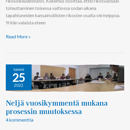
rikosoikeudellisesti. Kokemus osoittaa, ettei rikosvastuun
toteuttaminen toisessa valtiossa sodan aikana
tapahtuneiden kansainvälisten rikosten osalta ole helppoa.
Yritän valaista eteen
Read More »
Neljä
tammi
25
vuosikymmentä
mukana
2022
prosessin
muutoksessa
Neljä vuosikymmentä mukana
prosessin muutoksessa
4 kommenttia