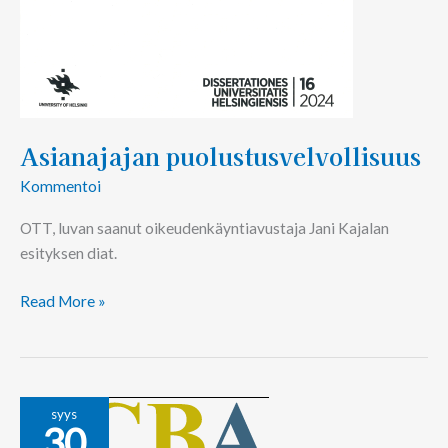
Asianajajan puolustusvelvollisuus
Kommentoi
OTT, luvan saanut oikeudenkäyntiavustaja Jani Kajalan
esityksen diat.
Read More »
Eurooppalaiset
syys
30
rikosasianajajat