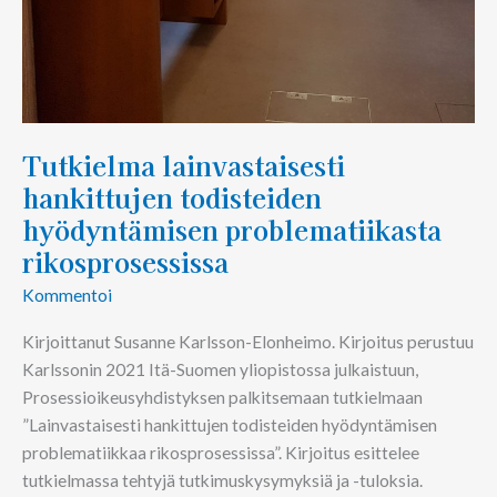
Tutkielma lainvastaisesti
hankittujen todisteiden
hyödyntämisen problematiikasta
rikosprosessissa
Kommentoi
Kirjoittanut Susanne Karlsson-Elonheimo. Kirjoitus perustuu
Karlssonin 2021 Itä-Suomen yliopistossa julkaistuun,
Prosessioikeusyhdistyksen palkitsemaan tutkielmaan
”Lainvastaisesti hankittujen todisteiden hyödyntämisen
problematiikkaa rikosprosessissa”. Kirjoitus esittelee
tutkielmassa tehtyjä tutkimuskysymyksiä ja -tuloksia.