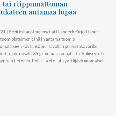
n tai riippumattoman
etukäteen antamaa lupaa
21 | Bezirkshauptmannschaft Landeck Kirjoittanut
n tuomioistuimen tänään antama tuomio
malaiseen käytäntöön. Itävallan poliisi takavarikoi
tin, joka sisälsi 85 grammaa kannabista. Poliisi yritti
sen tietoihin. Poliisilla ei ollut syyttäjäviranomaisen