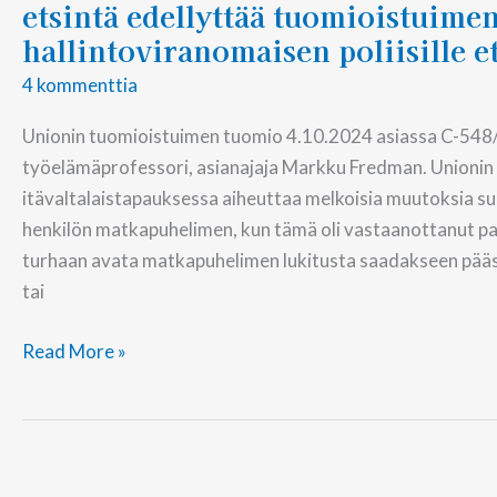
etsintä edellyttää tuomioistuime
hallintoviranomaisen poliisille 
4 kommenttia
Unionin tuomioistuimen tuomio 4.10.2024 asiassa C-548/
työelämäprofessori, asianajaja Markku Fredman. Unioni
itävaltalaistapauksessa aiheuttaa melkoisia muutoksia suo
henkilön matkapuhelimen, kun tämä oli vastaanottanut pake
turhaan avata matkapuhelimen lukitusta saadakseen pääsyn 
tai
Read More »