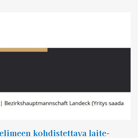
limeen kohdistettava laite-