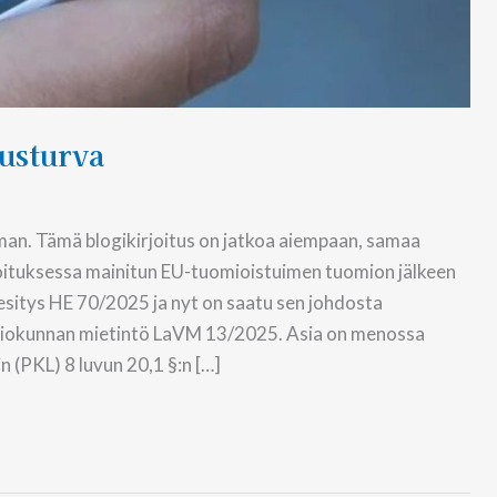
eusturva
man. Tämä blogikirjoitus on jatkoa aiempaan, samaa
oituksessa mainitun EU-tuomioistuimen tuomion jälkeen
 esitys HE 70/2025 ja nyt on saatu sen johdosta
aliokunnan mietintö LaVM 13/2025. Asia on menossa
 (PKL) 8 luvun 20,1 §:n […]