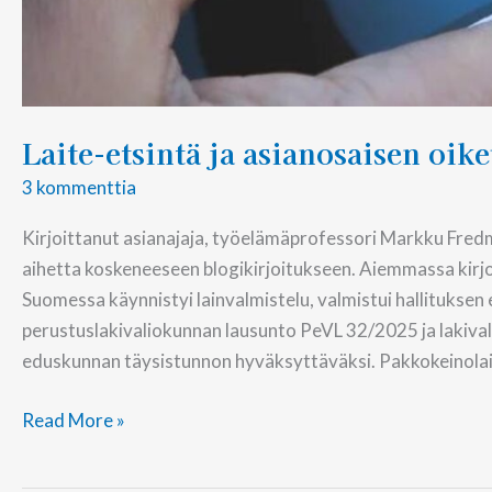
Laite-etsintä ja asianosaisen oik
3 kommenttia
Kirjoittanut asianajaja, työelämäprofessori Markku Fred
aihetta koskeneeseen blogikirjoitukseen. Aiemmassa kirj
Suomessa käynnistyi lainvalmistelu, valmistui hallituksen
perustuslakivaliokunnan lausunto PeVL 32/2025 ja lakiv
eduskunnan täysistunnon hyväksyttäväksi. Pakkokeinolain
Read More »