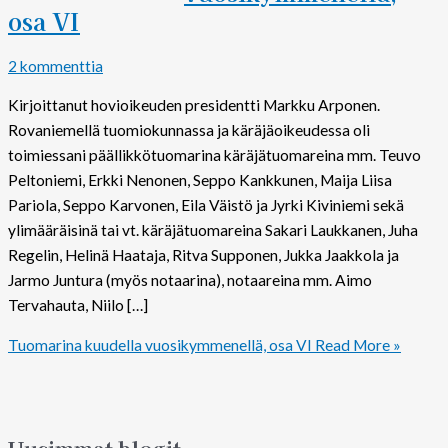
osa VI
2 kommenttia
Kirjoittanut hovioikeuden presidentti Markku Arponen.
Rovaniemellä tuomiokunnassa ja käräjäoikeudessa oli
toimiessani päällikkötuomarina käräjätuomareina mm. Teuvo
Peltoniemi, Erkki Nenonen, Seppo Kankkunen, Maija Liisa
Pariola, Seppo Karvonen, Eila Väistö ja Jyrki Kiviniemi sekä
ylimääräisinä tai vt. käräjätuomareina Sakari Laukkanen, Juha
Regelin, Helinä Haataja, Ritva Supponen, Jukka Jaakkola ja
Jarmo Juntura (myös notaarina), notaareina mm. Aimo
Tervahauta, Niilo […]
Tuomarina kuudella vuosikymmenellä, osa VI
Read More »