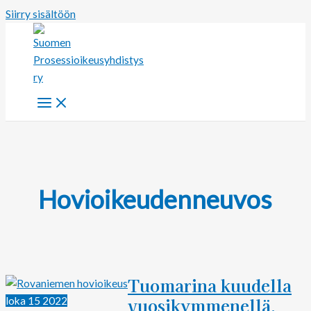
Siirry sisältöön
Hovioikeudenneuvos
Tuomarina kuudella
vuosikymmenellä,
loka
15
2022