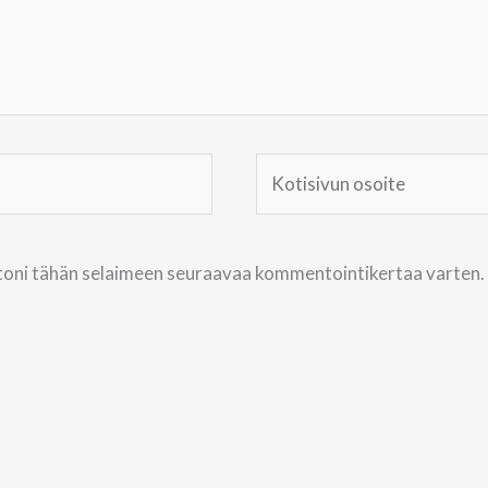
Kotisivun
osoite
ustoni tähän selaimeen seuraavaa kommentointikertaa varten.