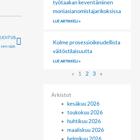
työtaakan keventäminen
moniasianomistajarikoksissa
LUE ARTIKKELI »
Next
RJOITUS
Kolme prosessioikeudellista
sen rajat.
väitöstilaisuutta
LUE ARTIKKELI »
«
1
2
3
»
Arkistot
kesäkuu 2026
toukokuu 2026
huhtikuu 2026
maaliskuu 2026
helmikuu 2026