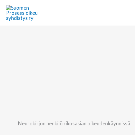
Siirry
sisältöön
Neurokirjon henkilö rikosasian oikeudenkäynnissä