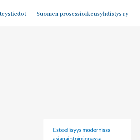
teystiedot
Suomen prosessioikeusyhdistys ry
Page
Page
Page
Esteellisyys modernissa
asianajotoiminnassa