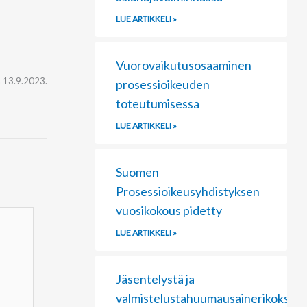
LUE ARTIKKELI »
Vuorovaikutusosaaminen
a 13.9.2023.
prosessioikeuden
toteutumisessa
LUE ARTIKKELI »
Suomen
Prosessioikeusyhdistyksen
vuosikokous pidetty
LUE ARTIKKELI »
Jäsentelystä ja
valmistelustahuumausainerikoksiss