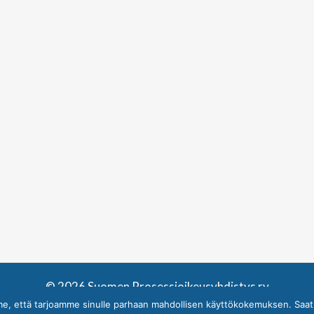
© 2026 Suomen Prosessioikeusyhdistys ry
me, että tarjoamme sinulle parhaan mahdollisen käyttökokemuksen. Saat l