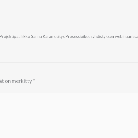
Projektipäällikkö Sanna Karan esitys Prosessioikeusyhdistyksen webinaariss
tät on merkitty
*