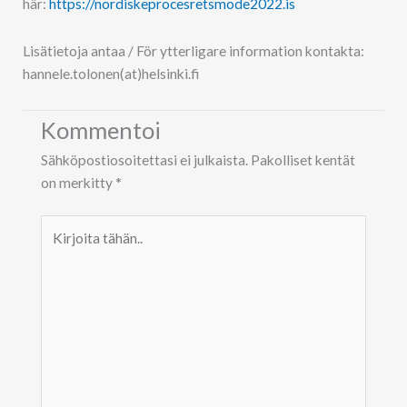
här:
https://nordiskeprocesretsmode2022.is
Lisätietoja antaa / För ytterligare information kontakta:
hannele.tolonen(at)helsinki.fi
Kommentoi
Sähköpostiosoitettasi ei julkaista.
Pakolliset kentät
on merkitty
*
Kirjoita
tähän..