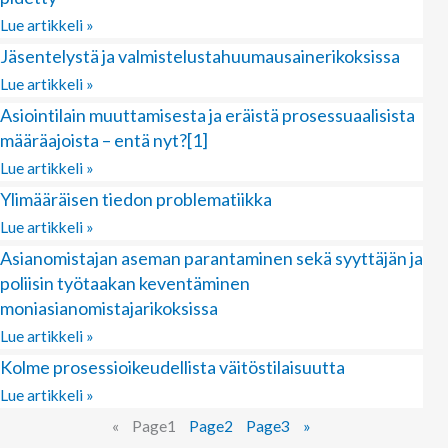
Lue artikkeli »
Jäsentelystä ja valmistelustahuumausainerikoksissa
Lue artikkeli »
Asiointilain muuttamisesta ja eräistä prosessuaalisista
määräajoista – entä nyt?[1]
Lue artikkeli »
Ylimääräisen tiedon problematiikka
Lue artikkeli »
Asianomistajan aseman parantaminen sekä syyttäjän ja
poliisin työtaakan keventäminen
moniasianomistajarikoksissa
Lue artikkeli »
Kolme prosessioikeudellista väitöstilaisuutta
Lue artikkeli »
«
Page
1
Page
2
Page
3
»