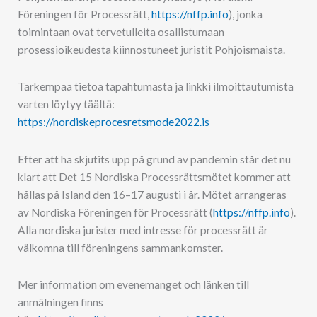
Föreningen för Processrätt,
https://nffp.info
), jonka
toimintaan ovat tervetulleita osallistumaan
prosessioikeudesta kiinnostuneet juristit Pohjoismaista.
Tarkempaa tietoa tapahtumasta ja linkki ilmoittautumista
varten löytyy täältä:
https://nordiskeprocesretsmode2022.is
Efter att ha skjutits upp på grund av pandemin står det nu
klart att Det 15 Nordiska Processrättsmötet kommer att
hållas på Island den 16–17 augusti i år. Mötet arrangeras
av Nordiska Föreningen för Processrätt (
https://nffp.info
).
Alla nordiska jurister med intresse för processrätt är
välkomna till föreningens sammankomster.
Mer information om evenemanget och länken till
anmälningen finns