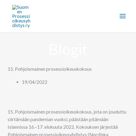
Siirry
sisältöön
Blogit
15. Pohjoismainen prosessioikeuskokous
19/04/2022
15. Pohjoismainen prosessioikeuskokous, jota on jouduttu
siirtämään pandemian vuoksi, päästään pitämään
Islannissa 16.–17. elokuuta 2022. Kokouksen järjestää
Pohjoismainen prosessioikeusyhdistys (Nordiska