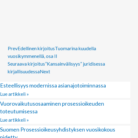
Prev
Edellinen kirjoitus
Tuomarina kuudella
vuosikymmenellä, osa II
Seuraava kirjoitus
”Kansainvälisyys” juridisessa
kirjallisuudessa
Next
Esteellisyys modernissa asianajotoiminnassa
Lue artikkeli »
Vuorovaikutusosaaminen prosessioikeuden
toteutumisessa
Lue artikkeli »
Suomen Prosessioikeusyhdistyksen vuosikokous
pidetty