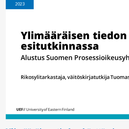
käyttäminen
2023
esitutkinnassa