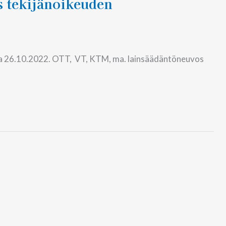
us tekijänoikeuden
sa 26.10.2022. OTT, VT, KTM, ma. lainsäädäntöneuvos