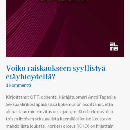
Voiko raiskaukseen syyllistyä
etäyhteydellä?
1 kommentti
Kirjoittanut OTT, dosentti, käräjätuomari Antti Tapanila
Seksuaalirikostapauksissa kokemus on osoittanut, että
ainoastaan mielikuvitus on rajana, millä eri tekotavoilla
toisen ihmisen seksuaalista itsemääräämisoikeutta on
mahdollista loukata. Korkein oikeus (KKO) on hiljattain