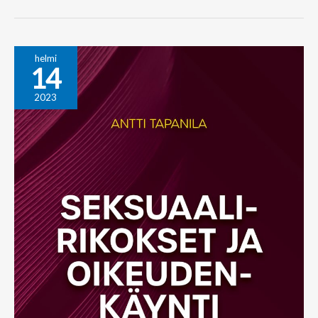
Voiko
helmi
14
raiskaukseen
syyllistyä
2023
etäyhteydellä?