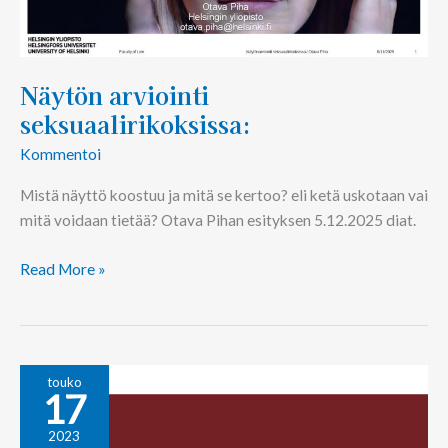
Näytön arviointi
seksuaalirikoksissa:
Kommentoi
Mistä näyttö koostuu ja mitä se kertoo? eli ketä uskotaan vai
mitä voidaan tietää? Otava Pihan esityksen 5.12.2025 diat.
Read More »
Seksuaalirikokset
touko
17
ja
oikeudenkäynti
2023