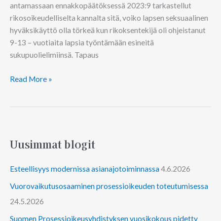
antamassaan ennakkopäätöksessä 2023:9 tarkastellut
rikosoikeudelliselta kannalta sitä, voiko lapsen seksuaalinen
hyväksikäyttö olla törkeä kun rikoksentekijä oli ohjeistanut
9-13 – vuotiaita lapsia työntämään esineitä
sukupuolielimiinsä. Tapaus
Read More »
Uusimmat blogit
Esteellisyys modernissa asianajotoiminnassa
4.6.2026
Vuorovaikutusosaaminen prosessioikeuden toteutumisessa
24.5.2026
Suomen Prosessioikeusyhdistyksen vuosikokous pidetty