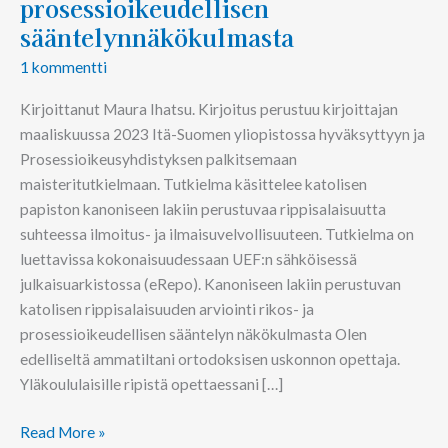
prosessioikeudellisen
sääntelynnäkökulmasta
1 kommentti
Kirjoittanut Maura Ihatsu. Kirjoitus perustuu kirjoittajan
maaliskuussa 2023 Itä-Suomen yliopistossa hyväksyttyyn ja
Prosessioikeusyhdistyksen palkitsemaan
maisteritutkielmaan. Tutkielma käsittelee katolisen
papiston kanoniseen lakiin perustuvaa rippisalaisuutta
suhteessa ilmoitus- ja ilmaisuvelvollisuuteen. Tutkielma on
luettavissa kokonaisuudessaan UEF:n sähköisessä
julkaisuarkistossa (eRepo). Kanoniseen lakiin perustuvan
katolisen rippisalaisuuden arviointi rikos- ja
prosessioikeudellisen sääntelyn näkökulmasta Olen
edelliseltä ammatiltani ortodoksisen uskonnon opettaja.
Yläkoululaisille ripistä opettaessani […]
Read More »