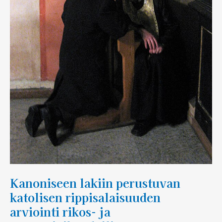
ja
prosessioikeudellisen
sääntelynnäkökulmasta
Kanoniseen lakiin perustuvan
katolisen rippisalaisuuden
arviointi rikos- ja