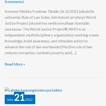
Index
Kommentoi
Koonnut Markku Fredman Tänään 26.10.2022 julkaistiin
seitsemäs Rule of Law Index. Selvitykset on tehnyt World
Justice Project joka kertoo verkkosivuillaan itsestään
seuraavaa: The World Justice Project® (WJP) is an
independent, multidisciplinary organization working create
knowledge, build awareness, and stimulate action to
advance the rule of law worldwide.Effective rule of law
reduces corruption, combats poverty and […]
Read More »
Oikeusneuvos,
21
OTT
loka
2022
Päivi