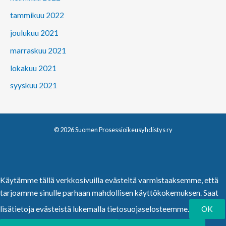
tammikuu 2022
joulukuu 2021
marraskuu 2021
lokakuu 2021
syyskuu 2021
© 2026 Suomen Prosessioikeusyhdistys ry
Käytämme tällä verkkosivuilla evästeitä varmistaaksemme, että
tarjoamme sinulle parhaan mahdollisen käyttökokemuksen. Saat
lisätietoja evästeistä lukemalla tietosuojaselosteemme.
OK