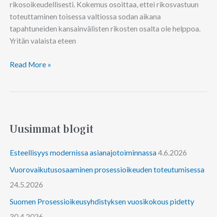
rikosoikeudellisesti. Kokemus osoittaa, ettei rikosvastuun
toteuttaminen toisessa valtiossa sodan aikana
tapahtuneiden kansainvälisten rikosten osalta ole helppoa.
Yritän valaista eteen
Read More »
Uusimmat blogit
Esteellisyys modernissa asianajotoiminnassa
4.6.2026
Vuorovaikutusosaaminen prosessioikeuden toteutumisessa
24.5.2026
Suomen Prosessioikeusyhdistyksen vuosikokous pidetty
30.4.2026