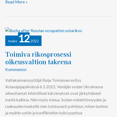
Read More »
Toimiva
12
rikosprosessi
touko
2022
oikeusvaltion
takeena
Toimiva rikosprosessi
oikeusvaltion takeena
Kommentoi
Valtakunnansyyttäjä Raija Toiviaisen esitys
Asianajajapäivässä 6.5.2022. Venäjän sodan Ukrainassa
aiheuttamat inhimilliset kärsimykset ovat järkyttäneet
meitä kaikkia. Niin myös minua. Sodan mielettömyyden ja
raakuuden keskellä olen toistuvasti pohtinut, miten tuohon
ja muihin sotiin ja konflikteihin tulisi puuttua