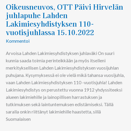
Hirvelän
Oikeusneuvos, OTT Päivi Hirvelän
juhlapuhe
juhlapuhe Lahden
Lahden
Lakimiesyhdistyksen 110-
Lakimiesyhdistyksen
vuotisjuhlassa 15.10.2022
110-
vuotisjuhlassa
Kommentoi
15.10.2022
Arvoisa Lahden Lakimiesyhdistyksen juhlaväki On suuri
kunnia saada toimia perinteikkään ja myös itselleni
merkityksellisen Lahden Lakimiesyhdistyksen vuosijuhlan
puhujana. Kysymyksessä ei ole vielä mikä tahansa vuosijuhla,
vaan Lahden Lakimiesyhdistyksen 110 -vuotisjuhla! Lahden
Lakimiesyhdistys on perustettu vuonna 1912 yhdyssiteeksi
alueen lakimiehille ja lainopillisen harrastuksen ja
tutkimuksen sekä laintuntemuksen edistämiseksi. Tällä
saralla onkin riittänyt lakimiehille haastetta, sillä
Suomalaisen