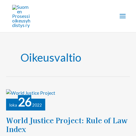
Siirry
sisältöön
Oikeusvaltio
World
26
Justice
loka
2022
Project:
Rule
World Justice Project: Rule of Law
of
Index
Law