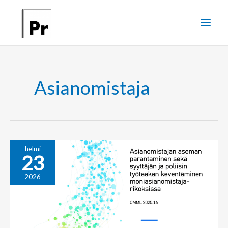
Siirry
sisältöön
Asianomistaja
Asianomistajan
helmi
23
aseman
parantaminen
2026
sekä
syyttäjän
ja
poliisin