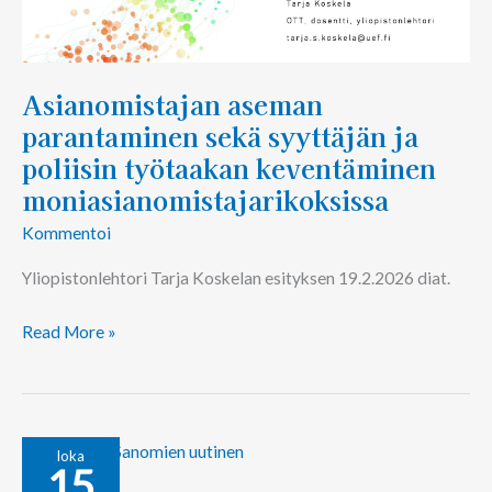
työtaakan
keventäminen
moniasianomistajarikoksissa
Asianomistajan aseman
parantaminen sekä syyttäjän ja
poliisin työtaakan keventäminen
moniasianomistajarikoksissa
Kommentoi
Yliopistonlehtori Tarja Koskelan esityksen 19.2.2026 diat.
Read More »
Asianomistajan
loka
15
syyteoikeus