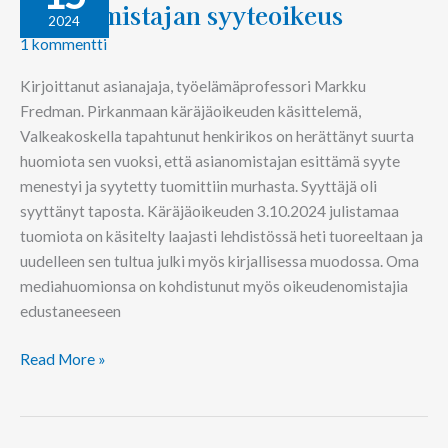
Asianomistajan syyteoikeus
2024
1 kommentti
Kirjoittanut asianajaja, työelämäprofessori Markku
Fredman. Pirkanmaan käräjäoikeuden käsittelemä,
Valkeakoskella tapahtunut henkirikos on herättänyt suurta
huomiota sen vuoksi, että asianomistajan esittämä syyte
menestyi ja syytetty tuomittiin murhasta. Syyttäjä oli
syyttänyt taposta. Käräjäoikeuden 3.10.2024 julistamaa
tuomiota on käsitelty laajasti lehdistössä heti tuoreeltaan ja
uudelleen sen tultua julki myös kirjallisessa muodossa. Oma
mediahuomionsa on kohdistunut myös oikeudenomistajia
edustaneeseen
Read More »