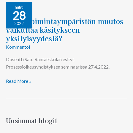
Miten
huhti
28
toimintaympäristön
Miten toimintaympäristön muutos
muutos
2022
vaikuttaa käsitykseen
vaikuttaa
käsitykseen
yksityisyydestä?
yksityisyydestä?
Kommentoi
Dosentti Satu Rantaeskolan esitys
Prosessioikeusyhdistyksen seminaarissa 27.4.2022.
Read More »
Uusimmat blogit