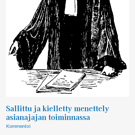
Sallittu ja kielletty menettely
asianajajan toiminnassa
Kommentoi